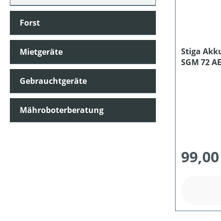
Forst
STIELART
Stiga Akk
Mietgeräte
SGM 72 AE
PREIS
Gebrauchtgeräte
Mähroboterberatung
99,00