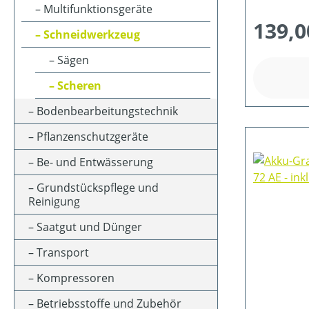
LADEZEIT (IN MIN)
Multifunktionsgeräte
139,0
Schneidwerkzeug
MOTORLEISTUNG (IN KW)
Sägen
Scheren
MOTORTYP (HERSTELLERBEZEICHNUNG)
Bodenbearbeitungstechnik
Pflanzenschutzgeräte
NENNSPANNUNG (IN V)
Be- und Entwässerung
Grundstückspflege und
Reinigung
SCHALLDRUCKPEGEL AM OHR (IN DB(A))
Saatgut und Dünger
SCHALLLEISTUNGSPEGEL (IN DB(A))
Transport
Kompressoren
SCHNITT-/SCHWERTLÄNGE (IN CM)
Betriebsstoffe und Zubehör