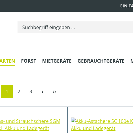
EIN 
ARTEN
FORST
MIETGERÄTE
GEBRAUCHTGERÄTE
Seite
Seite
Seite
1
2
3