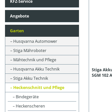
KFZ-Service
AKKUKAPAZITÄT (IN AH)
Angebote
ARBEITSZEIT (IN MIN)
Garten
ASTSTÄRKE MAX (IN MM)
Husqvarna Automower
Stiga Mähroboter
BETRIEBSART
Mähtechnik und Pflege
Husqvarna Akku Technik
Stiga Akk
SGM 102 A
FARBE (GERÄT)
Stiga Akku Technik
Ladegerät
Heckenschnitt und Pflege
KLASSIFIZIERUNG
Bindegeräte
Heckenscheren