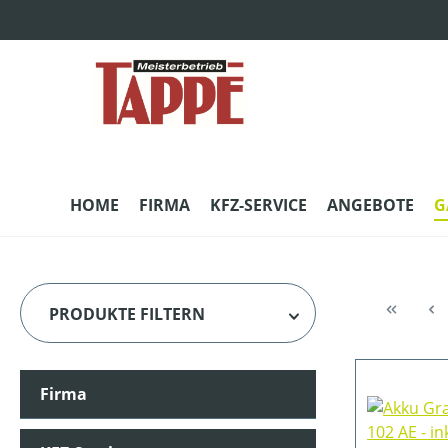
m Hauptinhalt springen
Zur Suche springen
Zur Hauptnavigation springen
HOME
FIRMA
KFZ-SERVICE
ANGEBOTE
G
PRODUKTE FILTERN
Firma
HERSTELLER