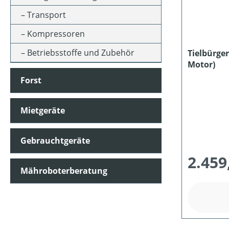
Transport
SCHNITTHÖHE MIN-MAX (IN MM)
Kompressoren
Betriebsstoffe und Zubehör
Tielbürge
Motor)
PREIS
Forst
Mietgeräte
Gebrauchtgeräte
2.459
Mähroboterberatung