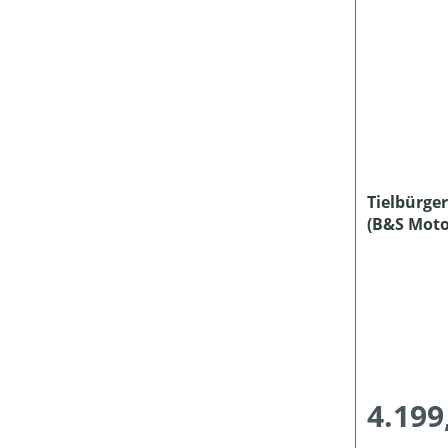
Tielbürge
(B&S Moto
4.199