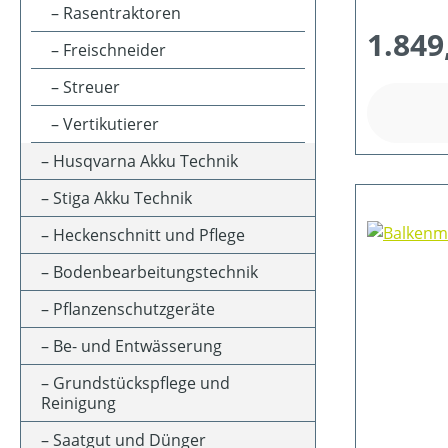
KLASSIFIZIERUNG
Rasentraktoren
1.849
Freischneider
MESSERANZAHL
Streuer
Vertikutierer
MOTORLEISTUNG (IN PS)
Husqvarna Akku Technik
Stiga Akku Technik
MOTORLEISTUNG (IN KW)
Heckenschnitt und Pflege
Bodenbearbeitungstechnik
MOTORTYP (HERSTELLERBEZEICHNUNG)
Pflanzenschutzgeräte
Be- und Entwässerung
SCHALLDRUCKPEGEL AM OHR (IN DB(A))
Grundstückspflege und
Reinigung
SCHALLLEISTUNGSPEGEL (IN DB(A))
Saatgut und Dünger