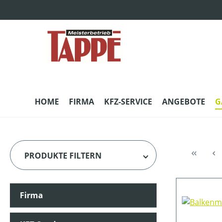
m Hauptinhalt springen
Zur Suche springen
Zur Hauptnavigation springen
HOME
FIRMA
KFZ-SERVICE
ANGEBOTE
G
PRODUKTE FILTERN
Firma
HERSTELLER