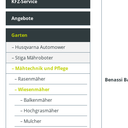
KFZ-Service
ARBEITSBREITE (IN CM)
Angebote
ARBEITSSTUFENANZAHL
Garten
BETRIEBSART
Husqvarna Automower
Stiga Mähroboter
FAHRANTRIEBSART
Mähtechnik und Pflege
Rasenmäher
Benassi B
FARBE (GERÄT)
Wiesenmäher
Balkenmäher
HUBRAUM (IN CM³)
Hochgrasmäher
Mulcher