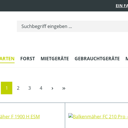
EIN 
ARTEN
FORST
MIETGERÄTE
GEBRAUCHTGERÄTE
Seite
Seite
Seite
Seite
1
2
3
4