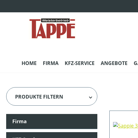
m Hauptinhalt springen
Zur Suche springen
Zur Hauptnavigation springen
HOME
FIRMA
KFZ-SERVICE
ANGEBOTE
G
PRODUKTE FILTERN
Firma
HERSTELLER