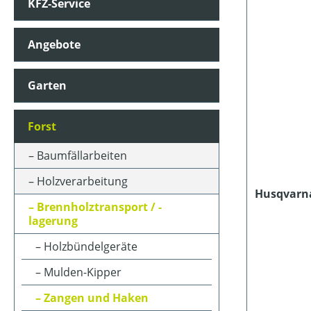
KFZ-Service
KLASSIFIZIERUNG
Angebote
PREIS
Garten
Forst
Baumfällarbeiten
Holzverarbeitung
Husqvarna
Brennholztransport / -
lagerung
Holzbündelgeräte
Mulden-Kipper
Zangen und Haken