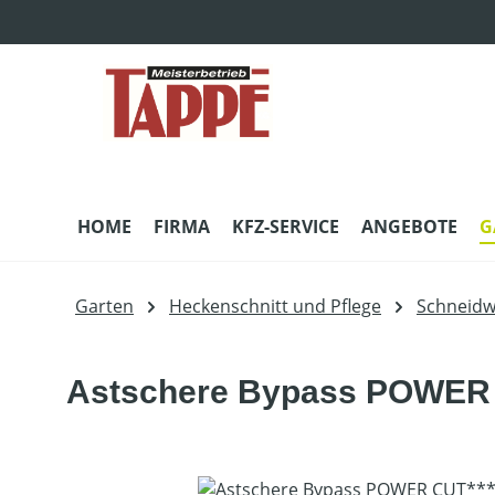
m Hauptinhalt springen
Zur Suche springen
Zur Hauptnavigation springen
HOME
FIRMA
KFZ-SERVICE
ANGEBOTE
G
Garten
Heckenschnitt und Pflege
Schneidw
Astschere Bypass POWER 
Bildergalerie überspringen