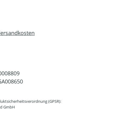
 Versandkosten
0008809
GA008650
uktsicherheitsverordnung (GPSR):
and GmbH