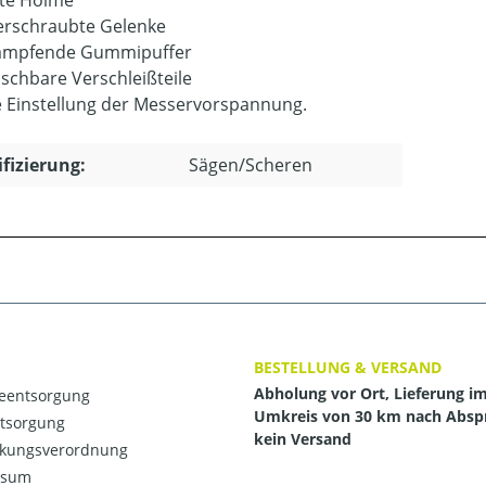
rte Holme
erschraubte Gelenke
ämpfende Gummipuffer
schbare Verschleißteile
e Einstellung der Messervorspannung.
ifizierung:
Sägen/Scheren
BESTELLUNG & VERSAND
Abholung vor Ort, Lieferung i
ieentsorgung
Umkreis von 30 km nach Absp
ntsorgung
kein Versand
kungsverordnung
ssum