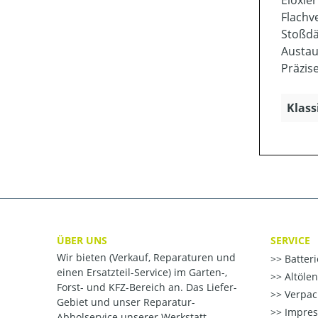
Eloxie
Flachv
Stoßd
Austau
Präzis
Klass
ÜBER UNS
SERVICE
Wir bieten (Verkauf, Reparaturen und
Batter
einen Ersatzteil-Service) im Garten-,
Altöle
Forst- und KFZ-Bereich an. Das Liefer-
Verpac
Gebiet und unser Reparatur-
Impre
Abholservice unserer Werkstatt