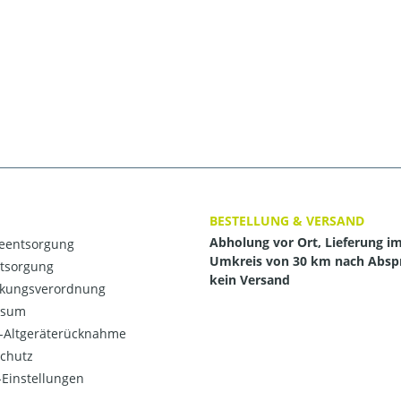
BESTELLUNG & VERSAND
Abholung vor Ort, Lieferung i
ieentsorgung
Umkreis von 30 km nach Absp
ntsorgung
kein Versand
kungsverordnung
ssum
o-Altgeräterücknahme
chutz
Einstellungen