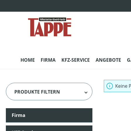
m Hauptinhalt springen
Zur Suche springen
Zur Hauptnavigation springen
HOME
FIRMA
KFZ-SERVICE
ANGEBOTE
G
Keine 
PRODUKTE FILTERN
Firma