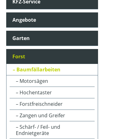
KFZ-Service
Angebote
Garten
Forst
Baumfällarbeiten
Motorsägen
Hochentaster
Forstfreischneider
Zangen und Greifer
Schärf- / Feil- und
Endnietgeräte