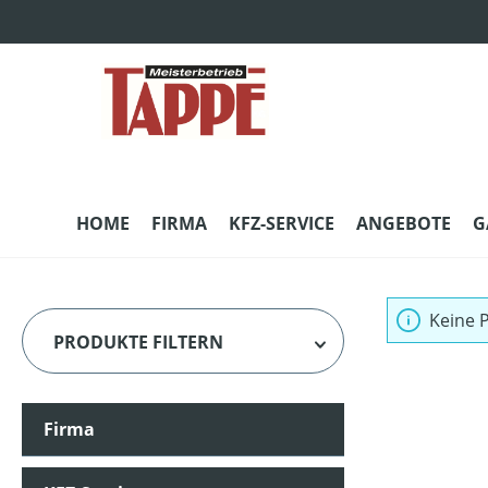
m Hauptinhalt springen
Zur Suche springen
Zur Hauptnavigation springen
HOME
FIRMA
KFZ-SERVICE
ANGEBOTE
G
Keine 
PRODUKTE FILTERN
Firma