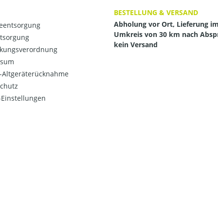
BESTELLUNG & VERSAND
Abholung vor Ort, Lieferung i
ieentsorgung
Umkreis von 30 km nach Absp
ntsorgung
kein Versand
kungsverordnung
ssum
o-Altgeräterücknahme
chutz
Einstellungen