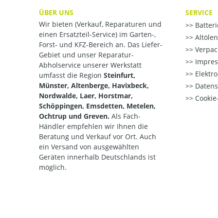
ÜBER UNS
SERVICE
Wir bieten (Verkauf, Reparaturen und
Batter
einen Ersatzteil-Service) im Garten-,
Altöle
Forst- und KFZ-Bereich an. Das Liefer-
Verpac
Gebiet und unser Reparatur-
Impre
Abholservice unserer Werkstatt
Elektr
umfasst die Region
Steinfurt,
Münster, Altenberge, Havixbeck,
Datens
Nordwalde, Laer, Horstmar,
Cookie-
Schöppingen, Emsdetten, Metelen,
Ochtrup und Greven.
Als Fach-
Händler empfehlen wir Ihnen die
Beratung und Verkauf vor Ort. Auch
ein Versand von ausgewählten
Geräten innerhalb Deutschlands ist
möglich.