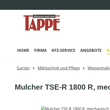
m Hauptinhalt springen
Zur Suche springen
Zur Hauptnavigation springen
HOME
FIRMA
KFZ-SERVICE
ANGEBOTE
G
Garten
Mähtechnik und Pflege
Wiesenmäh
Mulcher TSE-R 1800 R, mec
Bildergalerie überspringen