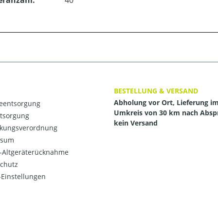
eranzahl:
40
BESTELLUNG & VERSAND
Abholung vor Ort, Lieferung i
ieentsorgung
Umkreis von 30 km nach Absp
ntsorgung
kein Versand
kungsverordnung
ssum
o-Altgeräterücknahme
chutz
Einstellungen