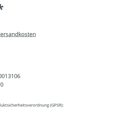
*
 Versandkosten
0013106
70
uktsicherheitsverordnung (GPSR):