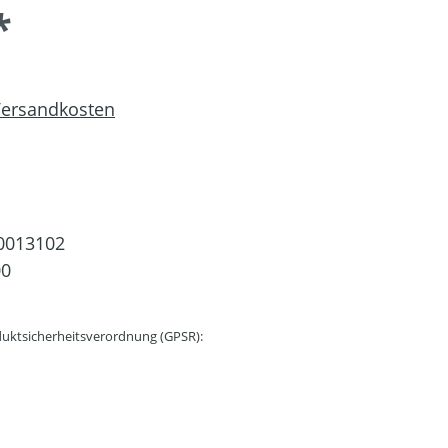
*
 Versandkosten
0013102
00
uktsicherheitsverordnung (GPSR):