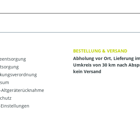
BESTELLUNG & VERSAND
Abholung vor Ort, Lieferung i
ieentsorgung
Umkreis von 30 km nach Absp
ntsorgung
kein Versand
kungsverordnung
ssum
o-Altgeräterücknahme
chutz
Einstellungen