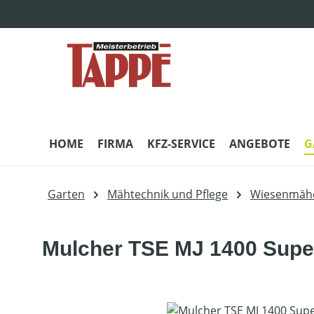
m Hauptinhalt springen
Zur Suche springen
Zur Hauptnavigation springen
HOME
FIRMA
KFZ-SERVICE
ANGEBOTE
G
Garten
Mähtechnik und Pflege
Wiesenmäh
Mulcher TSE MJ 1400 Supe
Bildergalerie überspringen