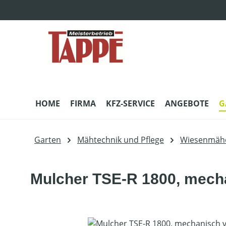
m Hauptinhalt springen
Zur Suche springen
Zur Hauptnavigation springen
HOME
FIRMA
KFZ-SERVICE
ANGEBOTE
G
Garten
Mähtechnik und Pflege
Wiesenmäh
Mulcher TSE-R 1800, mecha
Bildergalerie überspringen