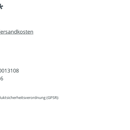
*
 Versandkosten
0013108
56
uktsicherheitsverordnung (GPSR):