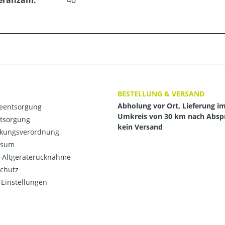
eranzahl:
40
BESTELLUNG & VERSAND
Abholung vor Ort, Lieferung i
ieentsorgung
Umkreis von 30 km nach Absp
ntsorgung
kein Versand
kungsverordnung
ssum
o-Altgeräterücknahme
chutz
Einstellungen