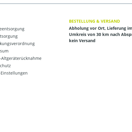
BESTELLUNG & VERSAND
Abholung vor Ort, Lieferung i
ieentsorgung
Umkreis von 30 km nach Absp
ntsorgung
kein Versand
kungsverordnung
ssum
o-Altgeräterücknahme
chutz
Einstellungen