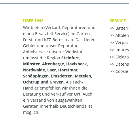
ÜBER UNS
SERVICE
Wir bieten (Verkauf, Reparaturen und
Batter
einen Ersatzteil-Service) im Garten-,
Altöle
Forst- und KFZ-Bereich an. Das Liefer-
Verpac
Gebiet und unser Reparatur-
Impre
Abholservice unserer Werkstatt
Elektr
umfasst die Region
Steinfurt,
Münster, Altenberge, Havixbeck,
Datens
Nordwalde, Laer, Horstmar,
Cookie-
Schöppingen, Emsdetten, Metelen,
Ochtrup und Greven.
Als Fach-
Händler empfehlen wir Ihnen die
Beratung und Verkauf vor Ort. Auch
ein Versand von ausgewählten
Geräten innerhalb Deutschlands ist
möglich.