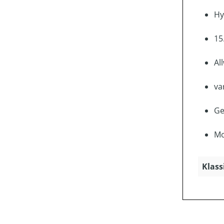
Hy
15
Al
va
Ge
Mo
Klass