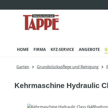
m Hauptinhalt springen
Zur Suche springen
Zur Hauptnavigation springen
HOME
FIRMA
KFZ-SERVICE
ANGEBOTE
G
Garten
Grundstückspflege und Reinigung
Kehrmaschine Hydraulic Cl
Bildergalerie überspringen