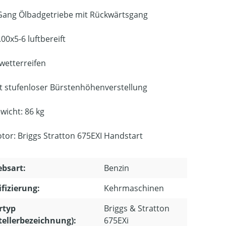
Gang Ölbadgetriebe mit Rückwärtsgang
.00x5-6 luftbereift
lwetterreifen
t stufenloser Bürstenhöhenverstellung
wicht: 86 kg
tor: Briggs Stratton 675EXI Handstart
ebsart:
Benzin
ifizierung:
Kehrmaschinen
rtyp
Briggs & Stratton
tellerbezeichnung):
675EXi