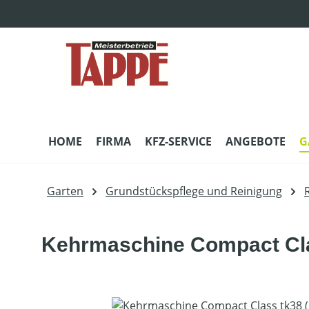
m Hauptinhalt springen
Zur Suche springen
Zur Hauptnavigation springen
HOME
FIRMA
KFZ-SERVICE
ANGEBOTE
G
Garten
Grundstückspflege und Reinigung
Kehrmaschine Compact Cla
Bildergalerie überspringen