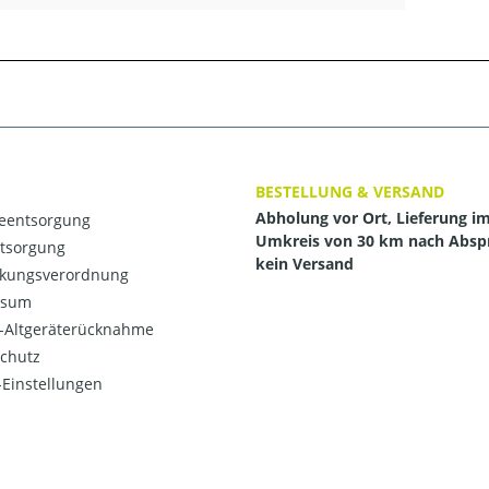
BESTELLUNG & VERSAND
Abholung vor Ort, Lieferung i
ieentsorgung
Umkreis von 30 km nach Absp
ntsorgung
kein Versand
kungsverordnung
ssum
o-Altgeräterücknahme
chutz
Einstellungen