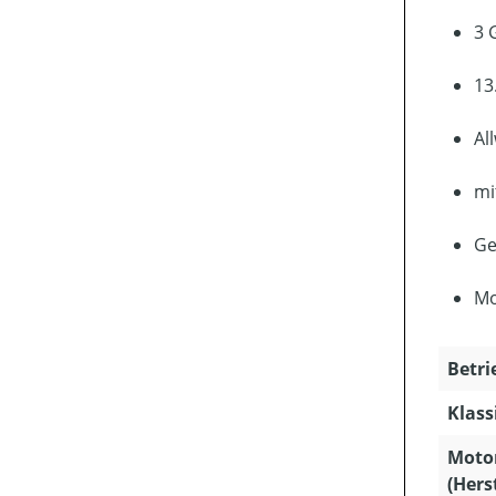
3 
13
Al
mi
Ge
Mo
Betri
Klass
Moto
(Hers