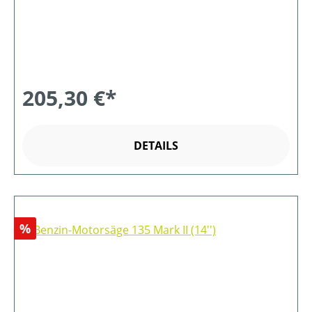
205,30 €*
DETAILS
Rabatt
%