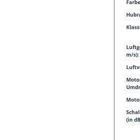
Farbe
Hubra
Klass
Luftg
m/s):
Luftv
Motor
Umdr
Motor
Schal
(in dB