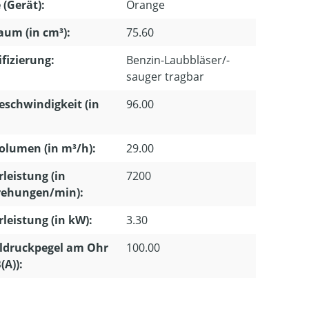
 (Gerät):
Orange
um (in cm³):
75.60
ifizierung:
Benzin-Laubbläser/-
sauger tragbar
eschwindigkeit (in
96.00
olumen (in m³/h):
29.00
leistung (in
7200
ehungen/min):
leistung (in kW):
3.30
ldruckpegel am Ohr
100.00
(A)):