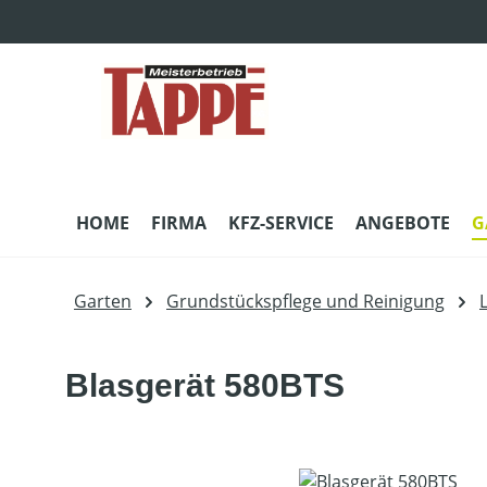
m Hauptinhalt springen
Zur Suche springen
Zur Hauptnavigation springen
HOME
FIRMA
KFZ-SERVICE
ANGEBOTE
G
Garten
Grundstückspflege und Reinigung
Blasgerät 580BTS
Bildergalerie überspringen