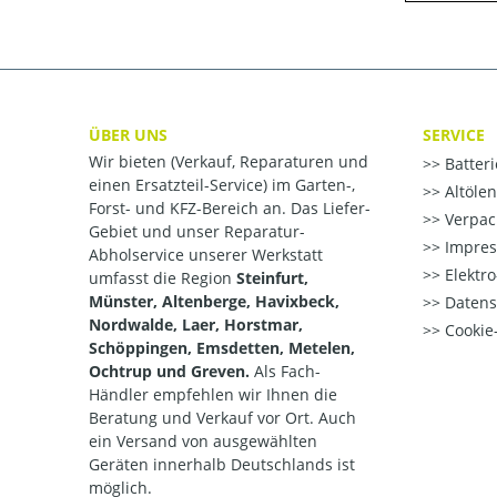
ÜBER UNS
SERVICE
Wir bieten (Verkauf, Reparaturen und
Batter
einen Ersatzteil-Service) im Garten-,
Altöle
Forst- und KFZ-Bereich an. Das Liefer-
Verpac
Gebiet und unser Reparatur-
Impre
Abholservice unserer Werkstatt
Elektr
umfasst die Region
Steinfurt,
Münster, Altenberge, Havixbeck,
Datens
Nordwalde, Laer, Horstmar,
Cookie-
Schöppingen, Emsdetten, Metelen,
Ochtrup und Greven.
Als Fach-
Händler empfehlen wir Ihnen die
Beratung und Verkauf vor Ort. Auch
ein Versand von ausgewählten
Geräten innerhalb Deutschlands ist
möglich.