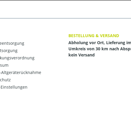
BESTELLUNG & VERSAND
Abholung vor Ort, Lieferung i
ieentsorgung
Umkreis von 30 km nach Absp
ntsorgung
kein Versand
kungsverordnung
ssum
o-Altgeräterücknahme
chutz
Einstellungen