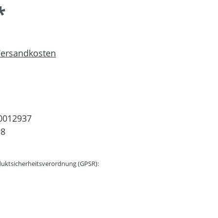
*
 Versandkosten
0012937
18
uktsicherheitsverordnung (GPSR):