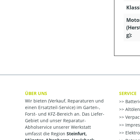
Klass
Moto
(Hers
g):
ÜBER UNS
SERVICE
Wir bieten (Verkauf, Reparaturen und
Batter
einen Ersatzteil-Service) im Garten-,
Altöle
Forst- und KFZ-Bereich an. Das Liefer-
Verpac
Gebiet und unser Reparatur-
Impre
Abholservice unserer Werkstatt
Elektr
umfasst die Region
Steinfurt,