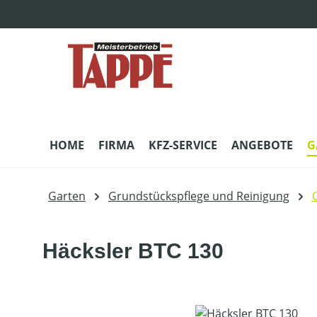
m Hauptinhalt springen
Zur Suche springen
Zur Hauptnavigation springen
HOME
FIRMA
KFZ-SERVICE
ANGEBOTE
G
Garten
Grundstückspflege und Reinigung
Häcksler BTC 130
Bildergalerie überspringen