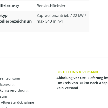
ifizierung:
Benzin-Häcksler
rtyp
Zapfwellenantrieb / 22 kW /
tellerbezeichnun
max 540 min-1
BESTELLUNG & VERSAND
Abholung vor Ort, Lieferung i
ieentsorgung
Umkreis von 30 km nach Absp
ntsorgung
kein Versand
kungsverordnung
ssum
o-Altgeräterücknahme