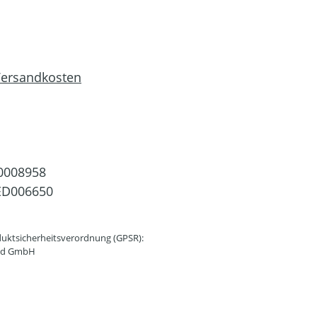
 Versandkosten
0008958
ED006650
uktsicherheitsverordnung (GPSR):
and GmbH