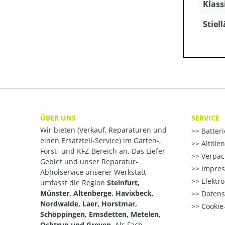
Klass
Stiel
ÜBER UNS
SERVICE
Wir bieten (Verkauf, Reparaturen und
Batter
einen Ersatzteil-Service) im Garten-,
Altöle
Forst- und KFZ-Bereich an. Das Liefer-
Verpac
Gebiet und unser Reparatur-
Impre
Abholservice unserer Werkstatt
Elektr
umfasst die Region
Steinfurt,
Münster, Altenberge, Havixbeck,
Datens
Nordwalde, Laer, Horstmar,
Cookie-
Schöppingen, Emsdetten, Metelen,
Ochtrup und Greven.
Als Fach-