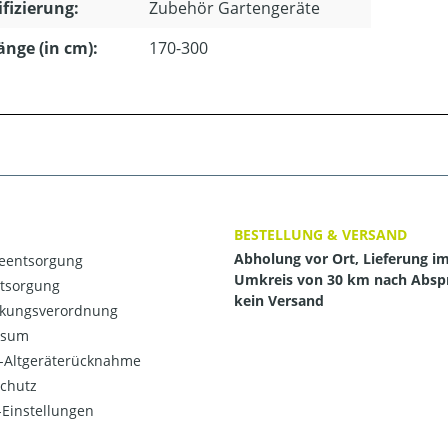
ifizierung:
Zubehör Gartengeräte
länge (in cm):
170-300
BESTELLUNG & VERSAND
Abholung vor Ort, Lieferung i
ieentsorgung
Umkreis von 30 km nach Absp
ntsorgung
kein Versand
kungsverordnung
ssum
o-Altgeräterücknahme
chutz
Einstellungen