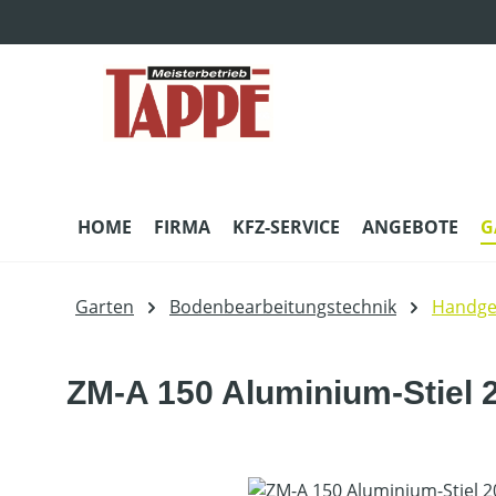
m Hauptinhalt springen
Zur Suche springen
Zur Hauptnavigation springen
HOME
FIRMA
KFZ-SERVICE
ANGEBOTE
G
Garten
Bodenbearbeitungstechnik
Handge
ZM-A 150 Aluminium-Stiel 
Bildergalerie überspringen