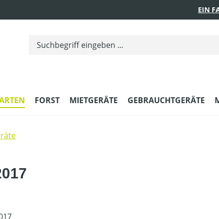
EIN 
ARTEN
FORST
MIETGERÄTE
GEBRAUCHTGERÄTE
räte
2017