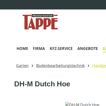
m Hauptinhalt springen
Zur Suche springen
Zur Hauptnavigation springen
HOME
FIRMA
KFZ-SERVICE
ANGEBOTE
G
Garten
Bodenbearbeitungstechnik
Handge
DH-M Dutch Hoe
Bildergalerie überspringen