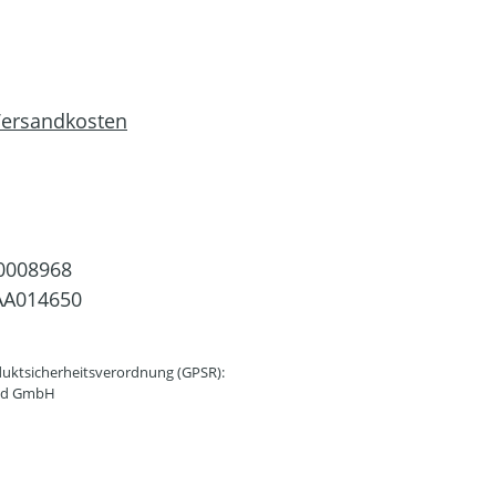
 Versandkosten
0008968
AA014650
uktsicherheitsverordnung (GPSR):
and GmbH