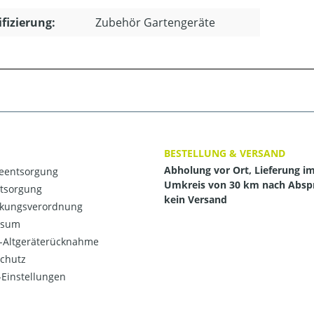
ifizierung:
Zubehör Gartengeräte
BESTELLUNG & VERSAND
Abholung vor Ort, Lieferung i
ieentsorgung
Umkreis von 30 km nach Absp
ntsorgung
kein Versand
kungsverordnung
ssum
o-Altgeräterücknahme
chutz
Einstellungen