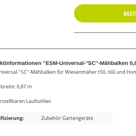
BEST
ktinformationen "ESM-Universal-''SC''-Mähbalken 0,
iversal-''SC''-Mähbalken für Wiesenmäher t50, t60 und Ho
sbreite: 0,87 m
erstellbaren Laufsohlen
ifizierung:
Zubehör Gartengeräte