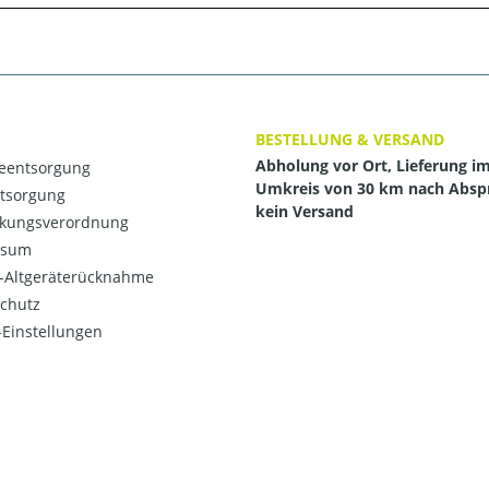
BESTELLUNG & VERSAND
Abholung vor Ort, Lieferung i
ieentsorgung
Umkreis von 30 km nach Absp
ntsorgung
kein Versand
kungsverordnung
ssum
o-Altgeräterücknahme
chutz
Einstellungen