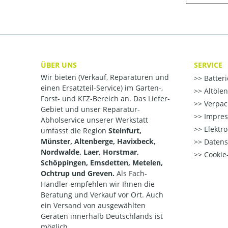
ÜBER UNS
SERVICE
Wir bieten (Verkauf, Reparaturen und
Batter
einen Ersatzteil-Service) im Garten-,
Altöle
Forst- und KFZ-Bereich an. Das Liefer-
Verpac
Gebiet und unser Reparatur-
Impre
Abholservice unserer Werkstatt
Elektr
umfasst die Region
Steinfurt,
Münster, Altenberge, Havixbeck,
Datens
Nordwalde, Laer, Horstmar,
Cookie-
Schöppingen, Emsdetten, Metelen,
Ochtrup und Greven.
Als Fach-
Händler empfehlen wir Ihnen die
Beratung und Verkauf vor Ort. Auch
ein Versand von ausgewählten
Geräten innerhalb Deutschlands ist
möglich.