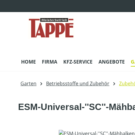
m Hauptinhalt springen
Zur Suche springen
Zur Hauptnavigation springen
HOME
FIRMA
KFZ-SERVICE
ANGEBOTE
G
Garten
Betriebsstoffe und Zubehör
Zubeh
ESM-Universal-''SC''-Mähb
Bildergalerie überspringen