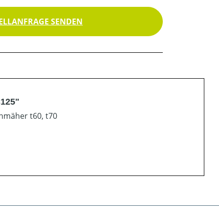
ELLANFRAGE SENDEN
s125"
nmäher t60, t70