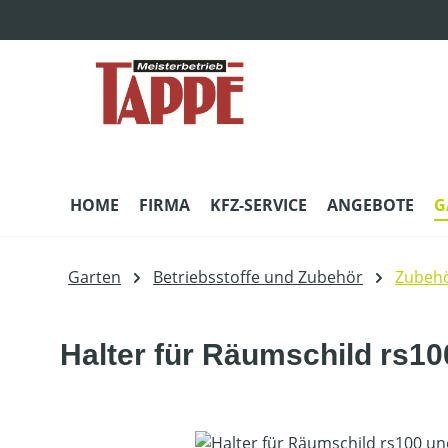
m Hauptinhalt springen
Zur Suche springen
Zur Hauptnavigation springen
HOME
FIRMA
KFZ-SERVICE
ANGEBOTE
G
Garten
Betriebsstoffe und Zubehör
Zubeh
Halter für Räumschild rs10
Bildergalerie überspringen