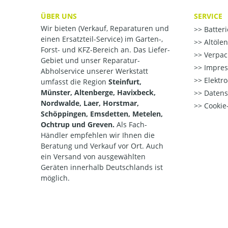
ÜBER UNS
SERVICE
Wir bieten (Verkauf, Reparaturen und
Batter
einen Ersatzteil-Service) im Garten-,
Altöle
Forst- und KFZ-Bereich an. Das Liefer-
Verpac
Gebiet und unser Reparatur-
Impre
Abholservice unserer Werkstatt
Elektr
umfasst die Region
Steinfurt,
Münster, Altenberge, Havixbeck,
Datens
Nordwalde, Laer, Horstmar,
Cookie-
Schöppingen, Emsdetten, Metelen,
Ochtrup und Greven.
Als Fach-
Händler empfehlen wir Ihnen die
Beratung und Verkauf vor Ort. Auch
ein Versand von ausgewählten
Geräten innerhalb Deutschlands ist
möglich.