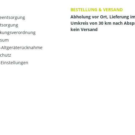
BESTELLUNG & VERSAND
Abholung vor Ort, Lieferung i
ieentsorgung
Umkreis von 30 km nach Absp
ntsorgung
kein Versand
kungsverordnung
ssum
o-Altgeräterücknahme
chutz
Einstellungen