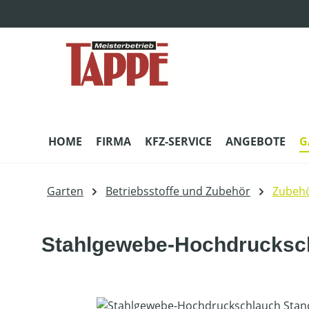
m Hauptinhalt springen
Zur Suche springen
Zur Hauptnavigation springen
HOME
FIRMA
KFZ-SERVICE
ANGEBOTE
G
Garten
Betriebsstoffe und Zubehör
Zubehö
Stahlgewebe-Hochdrucksch
Bildergalerie überspringen