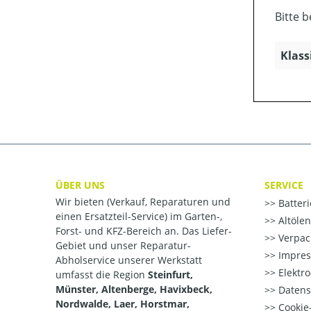
Bitte 
Klass
ÜBER UNS
SERVICE
Wir bieten (Verkauf, Reparaturen und
Batter
einen Ersatzteil-Service) im Garten-,
Altöle
Forst- und KFZ-Bereich an. Das Liefer-
Verpac
Gebiet und unser Reparatur-
Impre
Abholservice unserer Werkstatt
Elektr
umfasst die Region
Steinfurt,
Münster, Altenberge, Havixbeck,
Datens
Nordwalde, Laer, Horstmar,
Cookie-