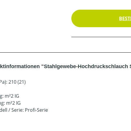
BEST
ktinformationen "Stahlgewebe-Hochdruckschlauch 
a): 210 (21)
g: m²2 IG
g: m²2 IG
ell / Serie: Profi-Serie