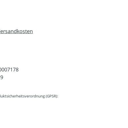
 Versandkosten
0007178
29
uktsicherheitsverordnung (GPSR):