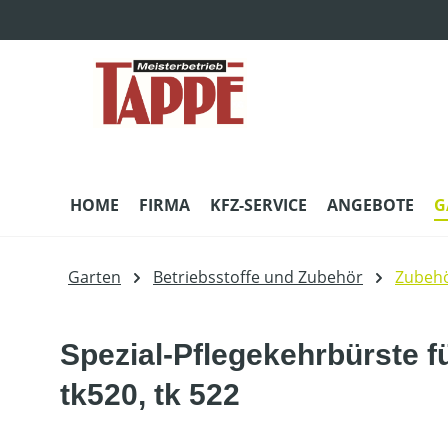
m Hauptinhalt springen
Zur Suche springen
Zur Hauptnavigation springen
HOME
FIRMA
KFZ-SERVICE
ANGEBOTE
G
Garten
Betriebsstoffe und Zubehör
Zubehö
Spezial-Pflegekehrbürste 
tk520, tk 522