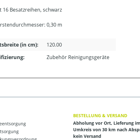
t 16 Besatzreihen, schwarz
rstendurchmesser: 0,30 m
tsbreite (in cm):
120.00
ifizierung:
Zubehör Reinigungsgeräte
BESTELLUNG & VERSAND
Abholung vor Ort, Lieferung i
ieentsorgung
Umkreis von 30 km nach Absp
ntsorgung
kein Versand
kungsverordnung