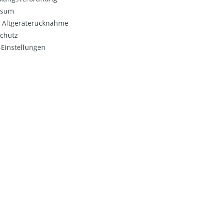
ssum
o-Altgeräterücknahme
chutz
Einstellungen