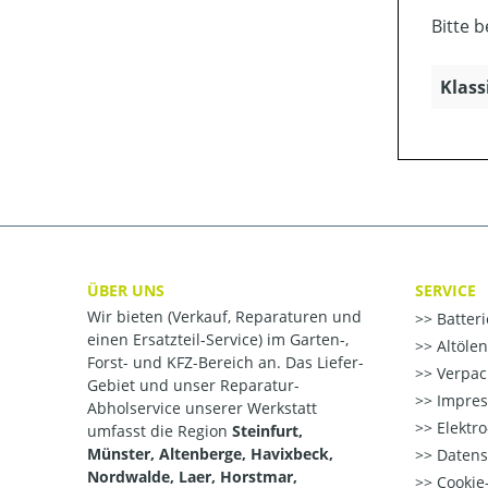
Bitte 
Klass
ÜBER UNS
SERVICE
Wir bieten (Verkauf, Reparaturen und
Batter
einen Ersatzteil-Service) im Garten-,
Altöle
Forst- und KFZ-Bereich an. Das Liefer-
Verpac
Gebiet und unser Reparatur-
Impre
Abholservice unserer Werkstatt
Elektr
umfasst die Region
Steinfurt,
Münster, Altenberge, Havixbeck,
Datens
Nordwalde, Laer, Horstmar,
Cookie-