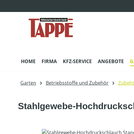
m Hauptinhalt springen
Zur Suche springen
Zur Hauptnavigation springen
HOME
FIRMA
KFZ-SERVICE
ANGEBOTE
G
Garten
Betriebsstoffe und Zubehör
Zubehö
Stahlgewebe-Hochdrucksch
Bildergalerie überspringen