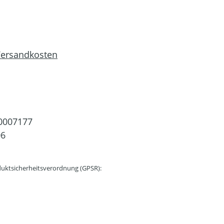
 Versandkosten
0007177
06
uktsicherheitsverordnung (GPSR):