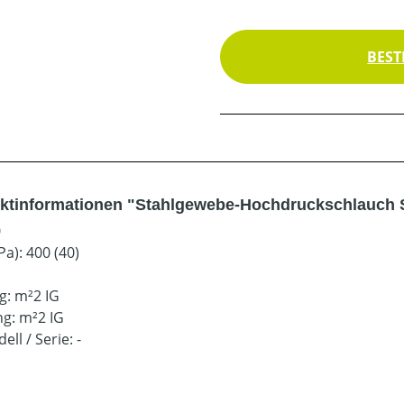
BEST
ktinformationen "Stahlgewebe-Hochdruckschlauch 
0
a): 400 (40)
g: m²2 IG
g: m²2 IG
ell / Serie: -