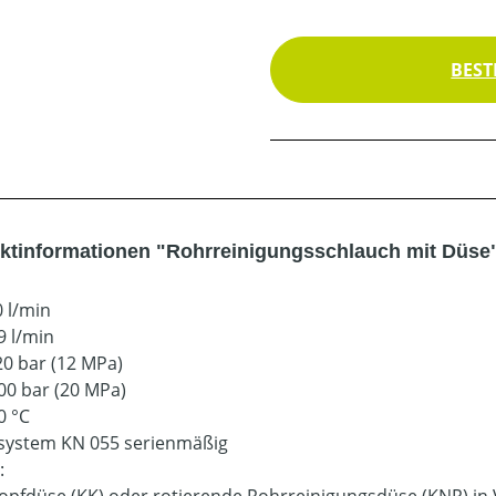
BEST
ktinformationen "Rohrreinigungsschlauch mit Düse
0 l/min
9 l/min
20 bar (12 MPa)
00 bar (20 MPa)
0 °C
ystem KN 055 serienmäßig
: