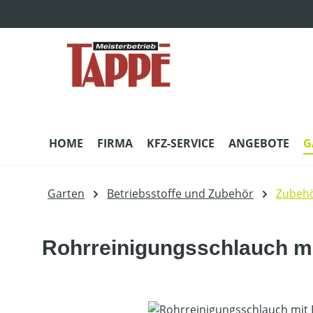
m Hauptinhalt springen
Zur Suche springen
Zur Hauptnavigation springen
HOME
FIRMA
KFZ-SERVICE
ANGEBOTE
G
Garten
Betriebsstoffe und Zubehör
Zubehö
Rohrreinigungsschlauch m
Bildergalerie überspringen