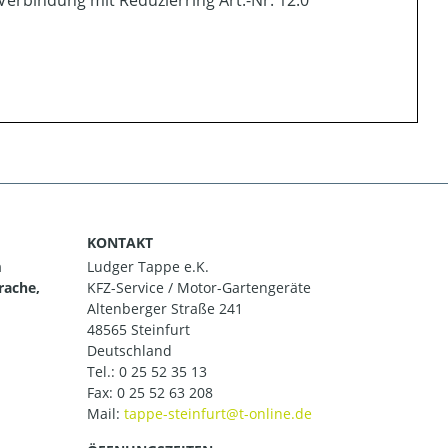
erbindung mit Reduzierring Art.-Nr. 12.0
KONTAKT
m
Ludger Tappe e.K.
rache,
KFZ-Service / Motor-Gartengeräte
Altenberger Straße 241
48565 Steinfurt
Deutschland
Tel.:
0 25 52 35 13
Fax: 0 25 52 63 208
Mail: