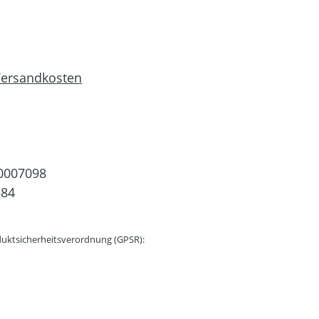
 Versandkosten
0007098
584
uktsicherheitsverordnung (GPSR):