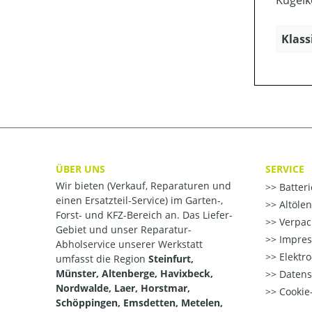
Kugelk
Klass
ÜBER UNS
SERVICE
Wir bieten (Verkauf, Reparaturen und
Batter
einen Ersatzteil-Service) im Garten-,
Altöle
Forst- und KFZ-Bereich an. Das Liefer-
Verpac
Gebiet und unser Reparatur-
Impre
Abholservice unserer Werkstatt
Elektr
umfasst die Region
Steinfurt,
Münster, Altenberge, Havixbeck,
Datens
Nordwalde, Laer, Horstmar,
Cookie-
Schöppingen, Emsdetten, Metelen,