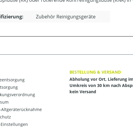
opfdüse (KK) oder rotierende Rohrreinigungsdüse (KNR) in V
ifizierung:
Zubehör Reinigungsgeräte
BESTELLUNG & VERSAND
Abholung vor Ort, Lieferung i
ieentsorgung
Umkreis von 30 km nach Absp
ntsorgung
kein Versand
kungsverordnung
ssum
o-Altgeräterücknahme
chutz
Einstellungen