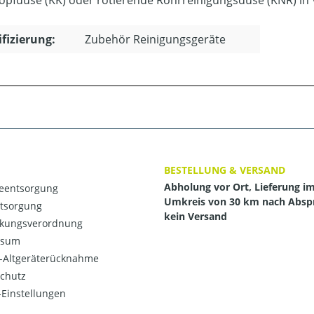
opfdüse (KK) oder rotierende Rohrreinigungsdüse (KNR) in V
ifizierung:
Zubehör Reinigungsgeräte
BESTELLUNG & VERSAND
Abholung vor Ort, Lieferung i
ieentsorgung
Umkreis von 30 km nach Absp
ntsorgung
kein Versand
kungsverordnung
ssum
o-Altgeräterücknahme
chutz
Einstellungen