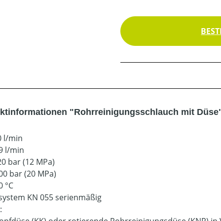
BEST
ktinformationen "Rohrreinigungsschlauch mit Düse
0 l/min
9 l/min
20 bar (12 MPa)
00 bar (20 MPa)
0 °C
ystem KN 055 serienmäßig
: