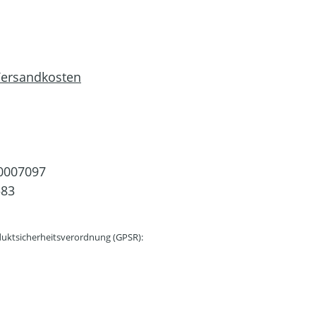
 Versandkosten
0007097
583
uktsicherheitsverordnung (GPSR):