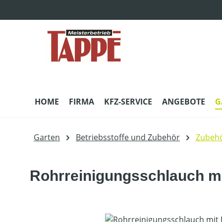
m Hauptinhalt springen
Zur Suche springen
Zur Hauptnavigation springen
HOME
FIRMA
KFZ-SERVICE
ANGEBOTE
G
Garten
Betriebsstoffe und Zubehör
Zubehö
Rohrreinigungsschlauch m
Bildergalerie überspringen