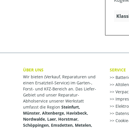
Kugelk
Klass
ÜBER UNS
SERVICE
Wir bieten (Verkauf, Reparaturen und
Batter
einen Ersatzteil-Service) im Garten-,
Altöle
Forst- und KFZ-Bereich an. Das Liefer-
Verpac
Gebiet und unser Reparatur-
Impre
Abholservice unserer Werkstatt
Elektr
umfasst die Region
Steinfurt,
Münster, Altenberge, Havixbeck,
Datens
Nordwalde, Laer, Horstmar,
Cookie-
Schöppingen, Emsdetten, Metelen,