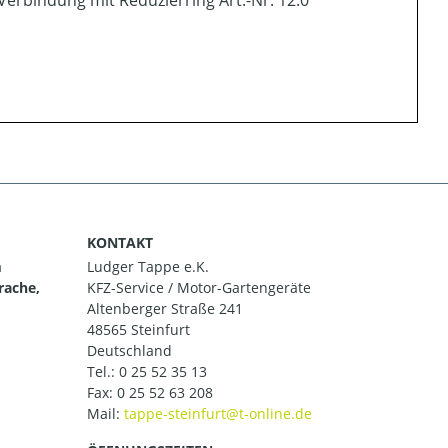
erbindung mit Reduzierring Art.-Nr. 12.0
KONTAKT
m
Ludger Tappe e.K.
rache,
KFZ-Service / Motor-Gartengeräte
Altenberger Straße 241
48565 Steinfurt
Deutschland
Tel.:
0 25 52 35 13
Fax: 0 25 52 63 208
Mail: