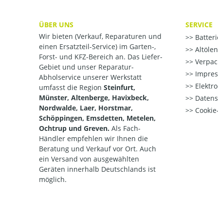
ÜBER UNS
SERVICE
Wir bieten (Verkauf, Reparaturen und
Batter
einen Ersatzteil-Service) im Garten-,
Altöle
Forst- und KFZ-Bereich an. Das Liefer-
Verpac
Gebiet und unser Reparatur-
Impre
Abholservice unserer Werkstatt
Elektr
umfasst die Region
Steinfurt,
Münster, Altenberge, Havixbeck,
Datens
Nordwalde, Laer, Horstmar,
Cookie-
Schöppingen, Emsdetten, Metelen,
Ochtrup und Greven.
Als Fach-
Händler empfehlen wir Ihnen die
Beratung und Verkauf vor Ort. Auch
ein Versand von ausgewählten
Geräten innerhalb Deutschlands ist
möglich.