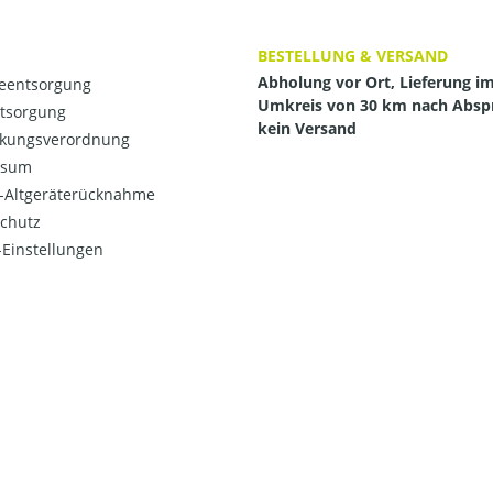
BESTELLUNG & VERSAND
Abholung vor Ort, Lieferung i
ieentsorgung
Umkreis von 30 km nach Absp
ntsorgung
kein Versand
kungsverordnung
ssum
o-Altgeräterücknahme
chutz
Einstellungen