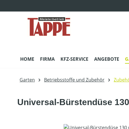
m Hauptinhalt springen
Zur Suche springen
Zur Hauptnavigation springen
HOME
FIRMA
KFZ-SERVICE
ANGEBOTE
G
Garten
Betriebsstoffe und Zubehör
Zubehö
Universal-Bürstendüse 13
Bildergalerie überspringen