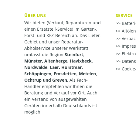
ÜBER UNS
SERVICE
Wir bieten (Verkauf, Reparaturen und
Batter
einen Ersatzteil-Service) im Garten-,
Altöle
Forst- und KFZ-Bereich an. Das Liefer-
Verpac
Gebiet und unser Reparatur-
Impre
Abholservice unserer Werkstatt
Elektr
umfasst die Region
Steinfurt,
Münster, Altenberge, Havixbeck,
Datens
Nordwalde, Laer, Horstmar,
Cookie-
Schöppingen, Emsdetten, Metelen,
Ochtrup und Greven.
Als Fach-
Händler empfehlen wir Ihnen die
Beratung und Verkauf vor Ort. Auch
ein Versand von ausgewählten
Geräten innerhalb Deutschlands ist
möglich.