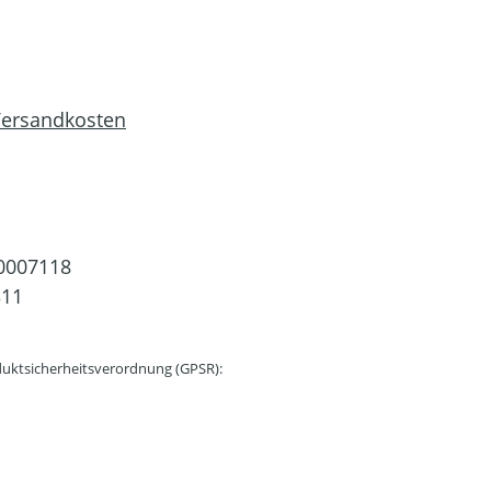
 Versandkosten
0007118
311
uktsicherheitsverordnung (GPSR):