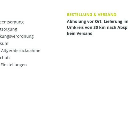
BESTELLUNG & VERSAND
Abholung vor Ort, Lieferung i
ieentsorgung
Umkreis von 30 km nach Absp
ntsorgung
kein Versand
kungsverordnung
ssum
o-Altgeräterücknahme
chutz
Einstellungen