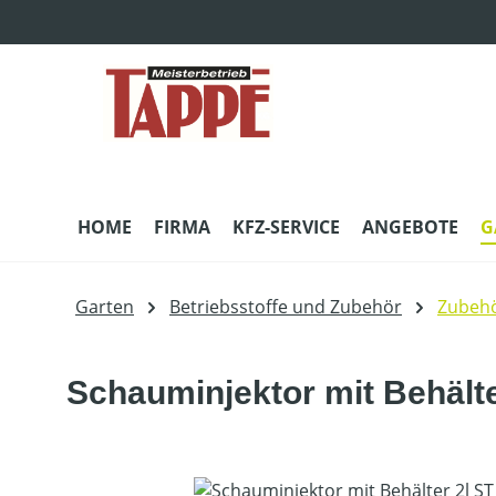
m Hauptinhalt springen
Zur Suche springen
Zur Hauptnavigation springen
HOME
FIRMA
KFZ-SERVICE
ANGEBOTE
G
Garten
Betriebsstoffe und Zubehör
Zubehö
Schauminjektor mit Behälte
Bildergalerie überspringen