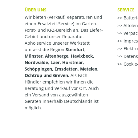
ÜBER UNS
SERVICE
Wir bieten (Verkauf, Reparaturen und
Batter
einen Ersatzteil-Service) im Garten-,
Altöle
Forst- und KFZ-Bereich an. Das Liefer-
Verpac
Gebiet und unser Reparatur-
Impre
Abholservice unserer Werkstatt
Elektr
umfasst die Region
Steinfurt,
Münster, Altenberge, Havixbeck,
Datens
Nordwalde, Laer, Horstmar,
Cookie-
Schöppingen, Emsdetten, Metelen,
Ochtrup und Greven.
Als Fach-
Händler empfehlen wir Ihnen die
Beratung und Verkauf vor Ort. Auch
ein Versand von ausgewählten
Geräten innerhalb Deutschlands ist
möglich.