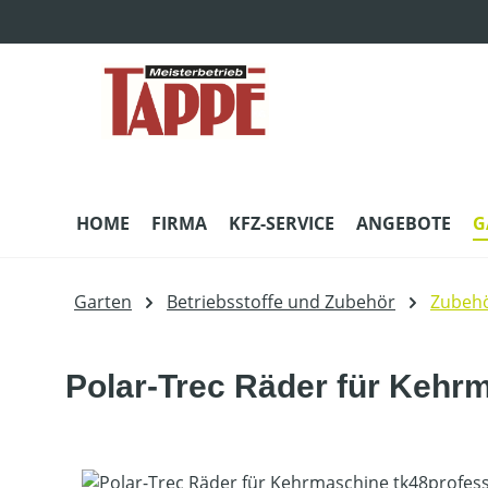
m Hauptinhalt springen
Zur Suche springen
Zur Hauptnavigation springen
HOME
FIRMA
KFZ-SERVICE
ANGEBOTE
G
Garten
Betriebsstoffe und Zubehör
Zubehö
Polar-Trec Räder für Kehrm
Bildergalerie überspringen