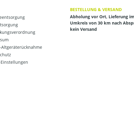
BESTELLUNG & VERSAND
Abholung vor Ort, Lieferung i
ieentsorgung
Umkreis von 30 km nach Absp
ntsorgung
kein Versand
kungsverordnung
ssum
o-Altgeräterücknahme
chutz
Einstellungen