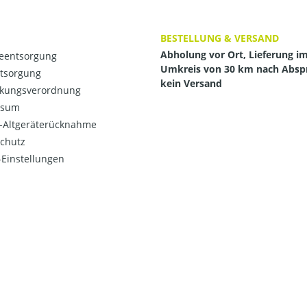
BESTELLUNG & VERSAND
Abholung vor Ort, Lieferung i
ieentsorgung
Umkreis von 30 km nach Absp
ntsorgung
kein Versand
kungsverordnung
ssum
o-Altgeräterücknahme
chutz
Einstellungen