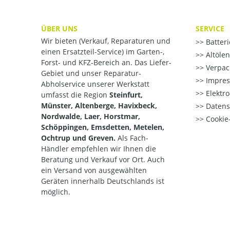
ÜBER UNS
SERVICE
Wir bieten (Verkauf, Reparaturen und
Batter
einen Ersatzteil-Service) im Garten-,
Altöle
Forst- und KFZ-Bereich an. Das Liefer-
Verpac
Gebiet und unser Reparatur-
Impre
Abholservice unserer Werkstatt
Elektr
umfasst die Region
Steinfurt,
Münster, Altenberge, Havixbeck,
Datens
Nordwalde, Laer, Horstmar,
Cookie-
Schöppingen, Emsdetten, Metelen,
Ochtrup und Greven.
Als Fach-
Händler empfehlen wir Ihnen die
Beratung und Verkauf vor Ort. Auch
ein Versand von ausgewählten
Geräten innerhalb Deutschlands ist
möglich.