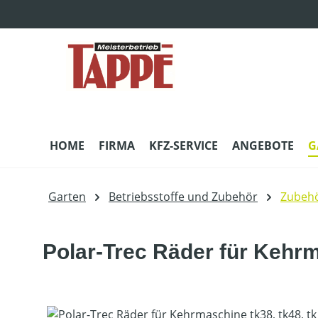
m Hauptinhalt springen
Zur Suche springen
Zur Hauptnavigation springen
HOME
FIRMA
KFZ-SERVICE
ANGEBOTE
G
Garten
Betriebsstoffe und Zubehör
Zubehö
Polar-Trec Räder für Kehrma
Bildergalerie überspringen