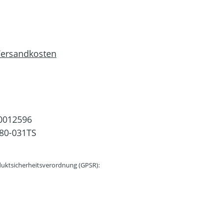
 Versandkosten
0012596
80-031TS
uktsicherheitsverordnung (GPSR):