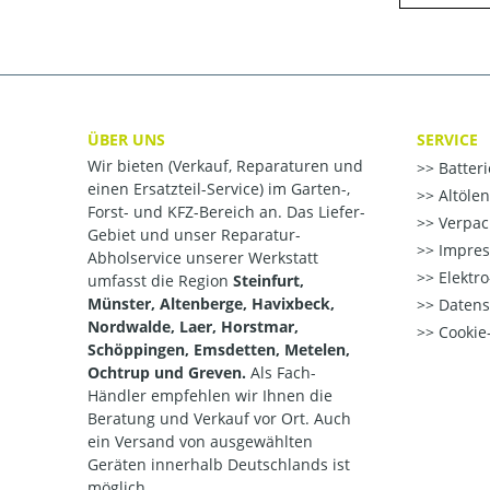
ÜBER UNS
SERVICE
Wir bieten (Verkauf, Reparaturen und
Batter
einen Ersatzteil-Service) im Garten-,
Altöle
Forst- und KFZ-Bereich an. Das Liefer-
Verpac
Gebiet und unser Reparatur-
Impre
Abholservice unserer Werkstatt
Elektr
umfasst die Region
Steinfurt,
Münster, Altenberge, Havixbeck,
Datens
Nordwalde, Laer, Horstmar,
Cookie-
Schöppingen, Emsdetten, Metelen,
Ochtrup und Greven.
Als Fach-
Händler empfehlen wir Ihnen die
Beratung und Verkauf vor Ort. Auch
ein Versand von ausgewählten
Geräten innerhalb Deutschlands ist
möglich.