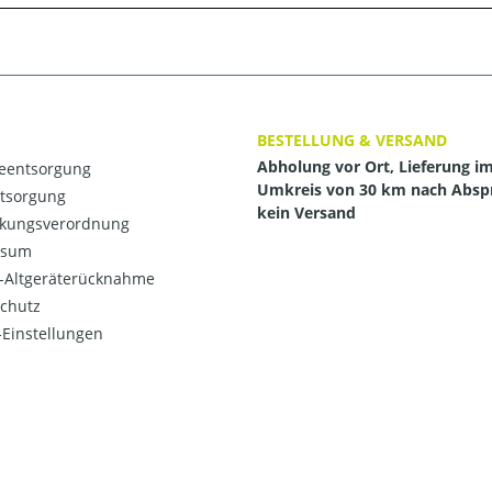
BESTELLUNG & VERSAND
Abholung vor Ort, Lieferung i
ieentsorgung
Umkreis von 30 km nach Absp
ntsorgung
kein Versand
kungsverordnung
ssum
o-Altgeräterücknahme
chutz
Einstellungen