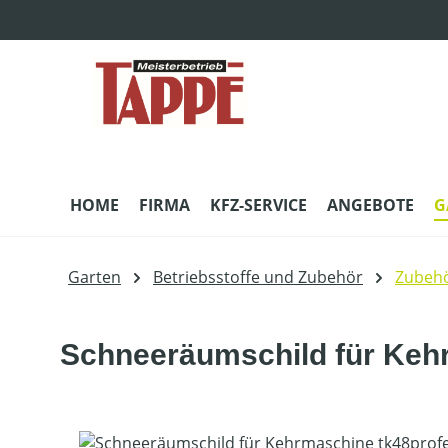
m Hauptinhalt springen
Zur Suche springen
Zur Hauptnavigation springen
HOME
FIRMA
KFZ-SERVICE
ANGEBOTE
G
Garten
Betriebsstoffe und Zubehör
Zubehö
Schneeräumschild für Kehr
Bildergalerie überspringen