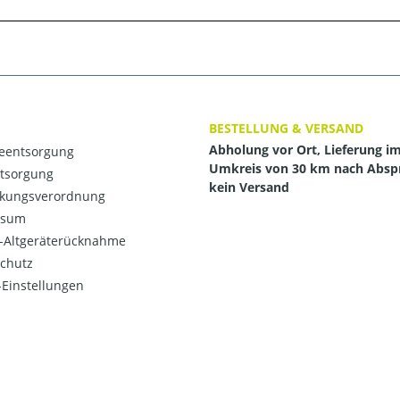
BESTELLUNG & VERSAND
Abholung vor Ort, Lieferung i
ieentsorgung
Umkreis von 30 km nach Absp
ntsorgung
kein Versand
kungsverordnung
ssum
o-Altgeräterücknahme
chutz
Einstellungen