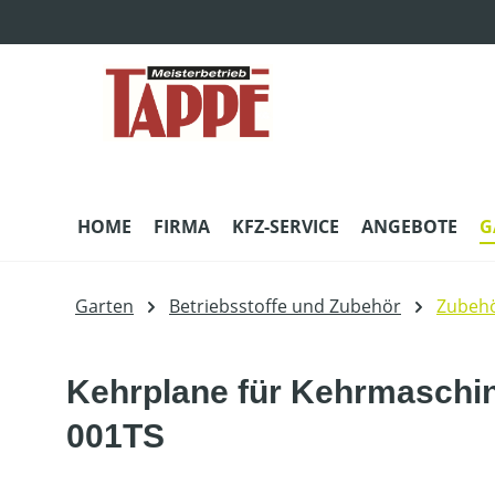
m Hauptinhalt springen
Zur Suche springen
Zur Hauptnavigation springen
HOME
FIRMA
KFZ-SERVICE
ANGEBOTE
G
Garten
Betriebsstoffe und Zubehör
Zubehö
Kehrplane für Kehrmaschine 
001TS