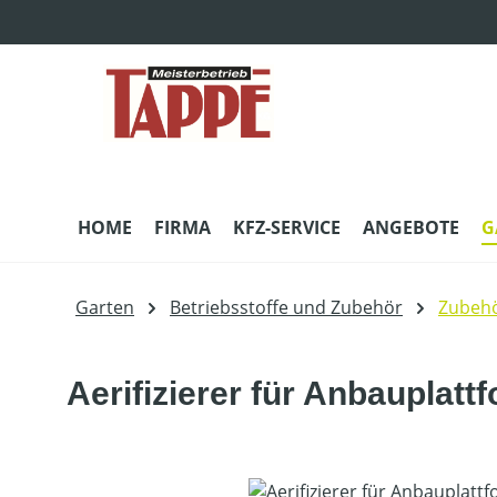
m Hauptinhalt springen
Zur Suche springen
Zur Hauptnavigation springen
HOME
FIRMA
KFZ-SERVICE
ANGEBOTE
G
Garten
Betriebsstoffe und Zubehör
Zubehö
Aerifizierer für Anbauplatt
Bildergalerie überspringen