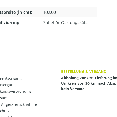
tsbreite (in cm):
102.00
ifizierung:
Zubehör Gartengeräte
BESTELLUNG & VERSAND
Abholung vor Ort, Lieferung i
ieentsorgung
Umkreis von 30 km nach Absp
ntsorgung
kein Versand
kungsverordnung
ssum
o-Altgeräterücknahme
chutz