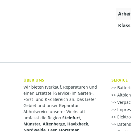
Arbei
Klass
ÜBER UNS
SERVICE
Wir bieten (Verkauf, Reparaturen und
Batter
einen Ersatzteil-Service) im Garten-,
Altöle
Forst- und KFZ-Bereich an. Das Liefer-
Verpac
Gebiet und unser Reparatur-
Impre
Abholservice unserer Werkstatt
Elektr
umfasst die Region
Steinfurt,
Münster, Altenberge, Havixbeck,
Datens
Nordwalde, Laer, Horstmar,