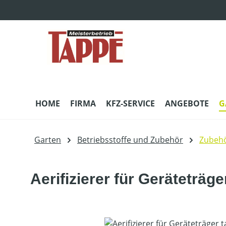
m Hauptinhalt springen
Zur Suche springen
Zur Hauptnavigation springen
HOME
FIRMA
KFZ-SERVICE
ANGEBOTE
G
Garten
Betriebsstoffe und Zubehör
Zubehö
Aerifizierer für Geräteträg
Bildergalerie überspringen