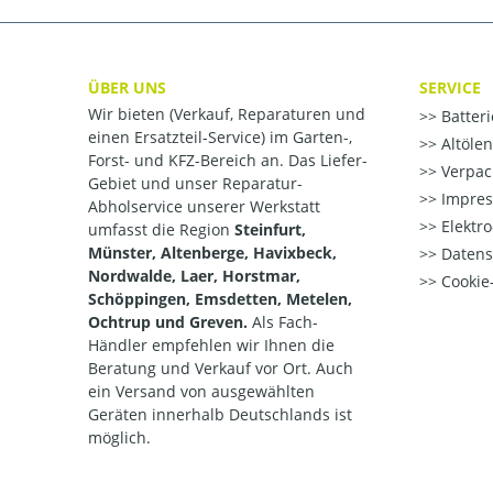
ÜBER UNS
SERVICE
Wir bieten (Verkauf, Reparaturen und
Batter
einen Ersatzteil-Service) im Garten-,
Altöle
Forst- und KFZ-Bereich an. Das Liefer-
Verpac
Gebiet und unser Reparatur-
Impre
Abholservice unserer Werkstatt
Elektr
umfasst die Region
Steinfurt,
Münster, Altenberge, Havixbeck,
Datens
Nordwalde, Laer, Horstmar,
Cookie-
Schöppingen, Emsdetten, Metelen,
Ochtrup und Greven.
Als Fach-
Händler empfehlen wir Ihnen die
Beratung und Verkauf vor Ort. Auch
ein Versand von ausgewählten
Geräten innerhalb Deutschlands ist
möglich.