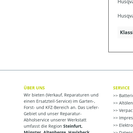
Husqva
Husqva
Klass
ÜBER UNS
SERVICE
Wir bieten (Verkauf, Reparaturen und
Batter
einen Ersatzteil-Service) im Garten-,
Altöle
Forst- und KFZ-Bereich an. Das Liefer-
Verpac
Gebiet und unser Reparatur-
Impre
Abholservice unserer Werkstatt
Elektr
umfasst die Region
Steinfurt,
Münster, Altenberge, Havixbeck,
Datens