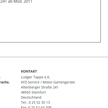
24T ab Mod. 2011
KONTAKT
m
Ludger Tappe e.K.
rache,
KFZ-Service / Motor-Gartengeräte
Altenberger Straße 241
48565 Steinfurt
Deutschland
Tel.:
0 25 52 35 13
Fax: 0 25 52 63 208