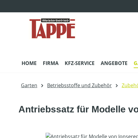
m Hauptinhalt springen
Zur Suche springen
Zur Hauptnavigation springen
HOME
FIRMA
KFZ-SERVICE
ANGEBOTE
G
Garten
Betriebsstoffe und Zubehör
Zubehö
Antriebssatz für Modelle v
Bildergalerie überspringen