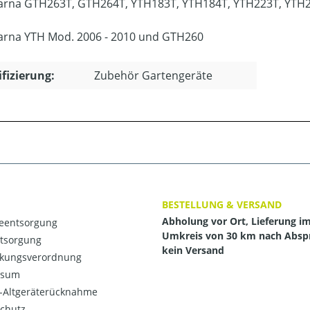
rna GTH263T, GTH264T, YTH183T, YTH184T, YTH223T, YTH2
rna YTH Mod. 2006 - 2010 und GTH260
ifizierung:
Zubehör Gartengeräte
BESTELLUNG & VERSAND
Abholung vor Ort, Lieferung i
ieentsorgung
Umkreis von 30 km nach Absp
ntsorgung
kein Versand
kungsverordnung
ssum
o-Altgeräterücknahme
chutz