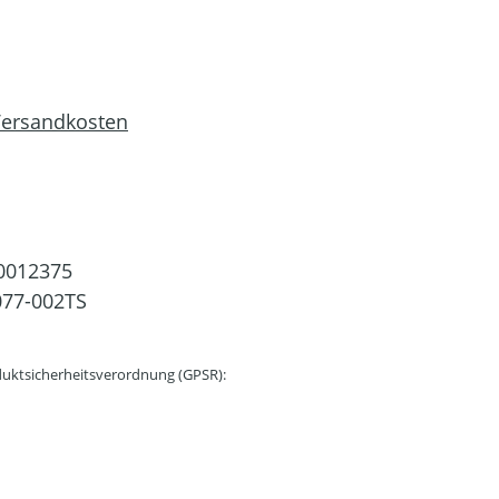
 Versandkosten
0012375
77-002TS
uktsicherheitsverordnung (GPSR):