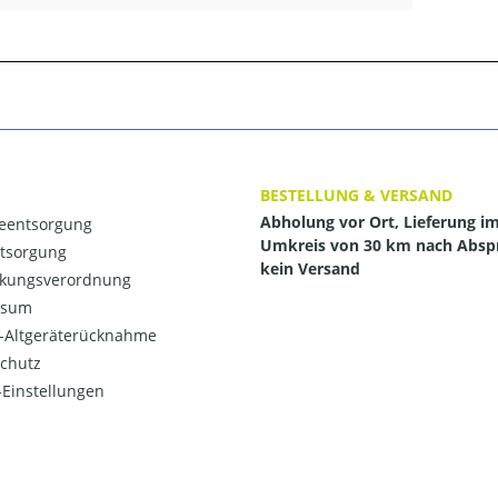
BESTELLUNG & VERSAND
Abholung vor Ort, Lieferung i
ieentsorgung
Umkreis von 30 km nach Absp
ntsorgung
kein Versand
kungsverordnung
ssum
o-Altgeräterücknahme
chutz
Einstellungen