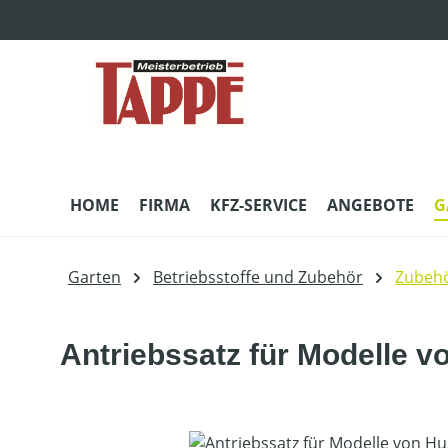
m Hauptinhalt springen
Zur Suche springen
Zur Hauptnavigation springen
HOME
FIRMA
KFZ-SERVICE
ANGEBOTE
G
Garten
Betriebsstoffe und Zubehör
Zubehö
Antriebssatz für Modelle 
Bildergalerie überspringen