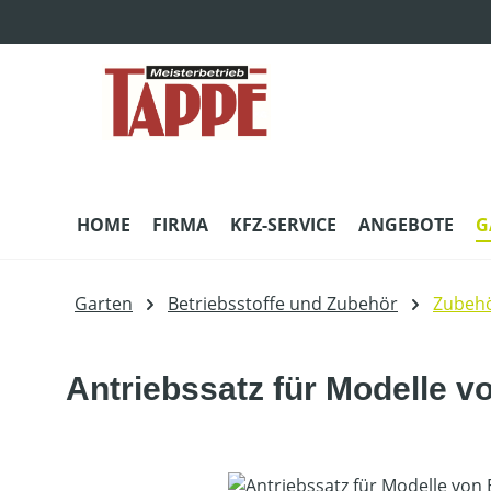
m Hauptinhalt springen
Zur Suche springen
Zur Hauptnavigation springen
HOME
FIRMA
KFZ-SERVICE
ANGEBOTE
G
Garten
Betriebsstoffe und Zubehör
Zubehö
Antriebssatz für Modelle v
Bildergalerie überspringen