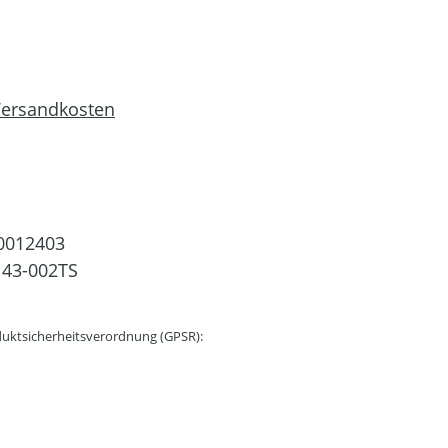
 Versandkosten
0012403
43-002TS
uktsicherheitsverordnung (GPSR):