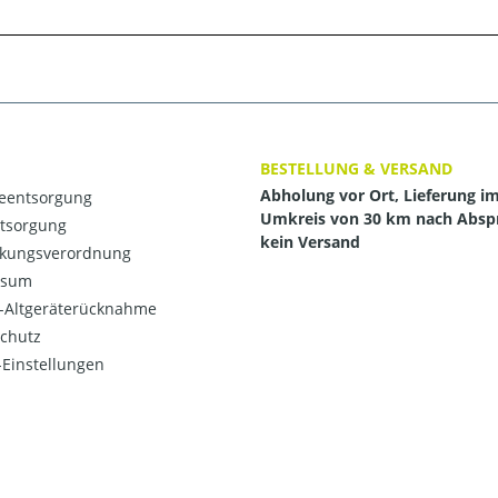
BESTELLUNG & VERSAND
Abholung vor Ort, Lieferung i
ieentsorgung
Umkreis von 30 km nach Absp
ntsorgung
kein Versand
kungsverordnung
ssum
o-Altgeräterücknahme
chutz
Einstellungen