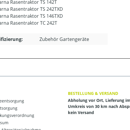
rna Rasentraktor TS 142T
rna Rasentraktor TS 242TXD
rna Rasentraktor TS 146TXD
rna Rasentraktor TC 242T
ifizierung:
Zubehör Gartengeräte
BESTELLUNG & VERSAND
Abholung vor Ort, Lieferung i
ieentsorgung
Umkreis von 30 km nach Absp
ntsorgung
kein Versand
kungsverordnung
ssum
o-Altgeräterücknahme