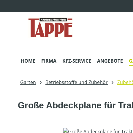
m Hauptinhalt springen
Zur Suche springen
Zur Hauptnavigation springen
HOME
FIRMA
KFZ-SERVICE
ANGEBOTE
G
Garten
Betriebsstoffe und Zubehör
Zubehö
Große Abdeckplane für Tra
Bildergalerie überspringen