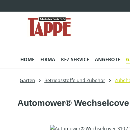
m Hauptinhalt springen
Zur Suche springen
Zur Hauptnavigation springen
HOME
FIRMA
KFZ-SERVICE
ANGEBOTE
G
Garten
Betriebsstoffe und Zubehör
Zubeh
Automower® Wechselcover 
Bildergalerie überspringen