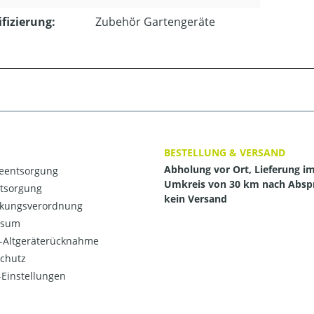
ifizierung:
Zubehör Gartengeräte
BESTELLUNG & VERSAND
Abholung vor Ort, Lieferung i
ieentsorgung
Umkreis von 30 km nach Absp
ntsorgung
kein Versand
kungsverordnung
ssum
o-Altgeräterücknahme
chutz
Einstellungen