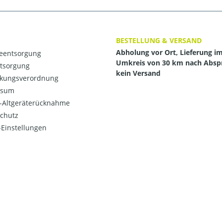
BESTELLUNG & VERSAND
Abholung vor Ort, Lieferung i
ieentsorgung
Umkreis von 30 km nach Absp
ntsorgung
kein Versand
kungsverordnung
ssum
o-Altgeräterücknahme
chutz
Einstellungen