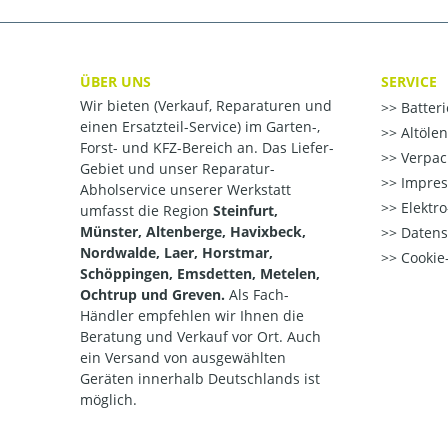
ÜBER UNS
SERVICE
Wir bieten (Verkauf, Reparaturen und
Batter
einen Ersatzteil-Service) im Garten-,
Altöle
Forst- und KFZ-Bereich an. Das Liefer-
Verpac
Gebiet und unser Reparatur-
Impre
Abholservice unserer Werkstatt
Elektr
umfasst die Region
Steinfurt,
Münster, Altenberge, Havixbeck,
Datens
Nordwalde, Laer, Horstmar,
Cookie-
Schöppingen, Emsdetten, Metelen,
Ochtrup und Greven.
Als Fach-
Händler empfehlen wir Ihnen die
Beratung und Verkauf vor Ort. Auch
ein Versand von ausgewählten
Geräten innerhalb Deutschlands ist
möglich.