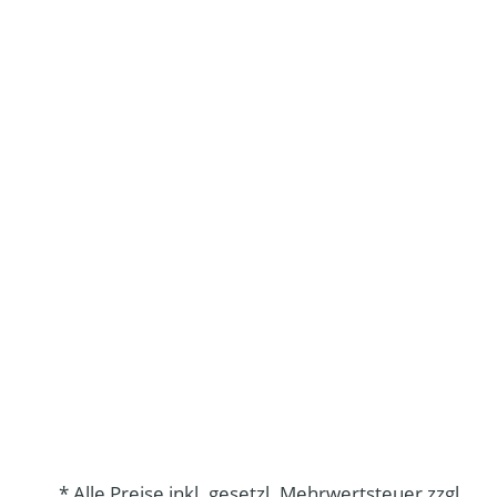
* Alle Preise inkl. gesetzl. Mehrwertsteuer zzgl.