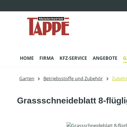
m Hauptinhalt springen
Zur Suche springen
Zur Hauptnavigation springen
HOME
FIRMA
KFZ-SERVICE
ANGEBOTE
G
Garten
Betriebsstoffe und Zubehör
Zubehö
Grassschneideblatt 8-flügli
Bildergalerie überspringen