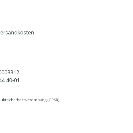
 Versandkosten
0003312
44 40-01
uktsicherheitsverordnung (GPSR):