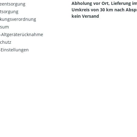
Abholung vor Ort, Lieferung i
ieentsorgung
Umkreis von 30 km nach Absp
ntsorgung
kein Versand
kungsverordnung
ssum
o-Altgeräterücknahme
chutz
Einstellungen