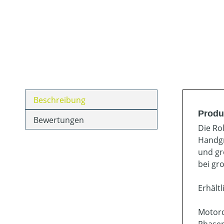
Beschreibung
Produ
Bewertungen
Die Ro
Handgr
und gr
bei gr
Erhält
Motord