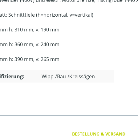
wender (400V) und elektr. Motorbremse, Tischgröße 1440 x
tt: Schnitttiefe (h=horizontal, v=vertikal)
mm h: 310 mm, v: 190 mm
mm h: 360 mm, v: 240 mm
mm h: 390 mm, v: 265 mm
ifizierung:
Wipp-/Bau-/Kreissägen
BESTELLUNG & VERSAND