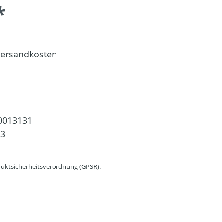
*
 Versandkosten
0013131
63
uktsicherheitsverordnung (GPSR):