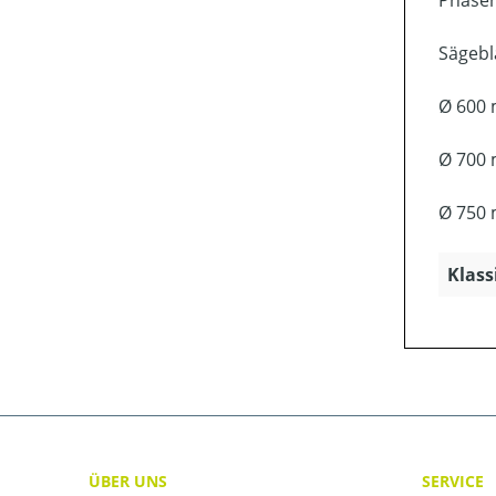
Phasen
Sägebla
Ø 600 
Ø 700 
Ø 750 
Klass
ÜBER UNS
SERVICE