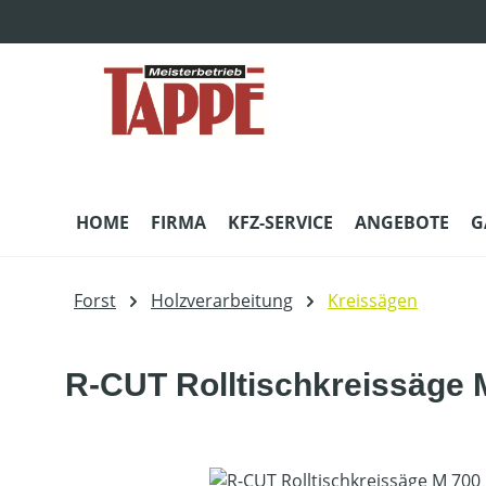
m Hauptinhalt springen
Zur Suche springen
Zur Hauptnavigation springen
HOME
FIRMA
KFZ-SERVICE
ANGEBOTE
G
Forst
Holzverarbeitung
Kreissägen
R-CUT Rolltischkreissäge
Bildergalerie überspringen