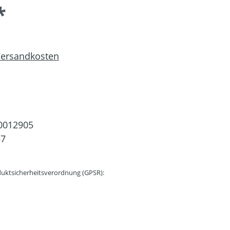
*
 Versandkosten
0012905
57
uktsicherheitsverordnung (GPSR):