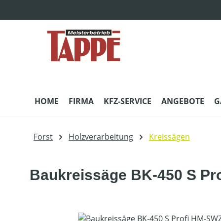
m Hauptinhalt springen
Zur Suche springen
Zur Hauptnavigation springen
HOME
FIRMA
KFZ-SERVICE
ANGEBOTE
G
Forst
Holzverarbeitung
Kreissägen
Baukreissäge BK-450 S Pro
Bildergalerie überspringen