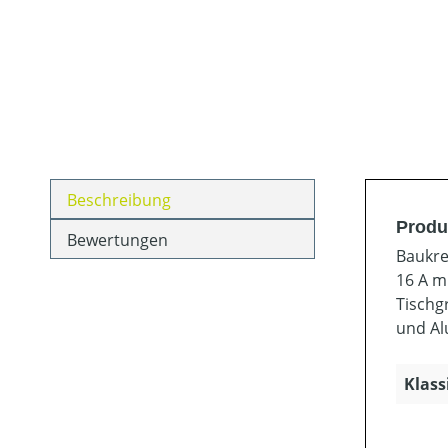
Beschreibung
Produ
Bewertungen
Baukre
16 A m
Tischg
und Al
Klass