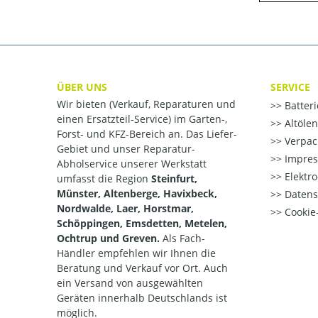
ÜBER UNS
SERVICE
Wir bieten (Verkauf, Reparaturen und
Batter
einen Ersatzteil-Service) im Garten-,
Altöle
Forst- und KFZ-Bereich an. Das Liefer-
Verpac
Gebiet und unser Reparatur-
Impre
Abholservice unserer Werkstatt
Elektr
umfasst die Region
Steinfurt,
Münster, Altenberge, Havixbeck,
Datens
Nordwalde, Laer, Horstmar,
Cookie-
Schöppingen, Emsdetten, Metelen,
Ochtrup und Greven.
Als Fach-
Händler empfehlen wir Ihnen die
Beratung und Verkauf vor Ort. Auch
ein Versand von ausgewählten
Geräten innerhalb Deutschlands ist
möglich.