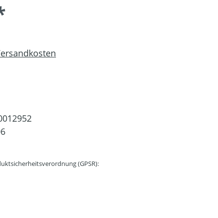
*
 Versandkosten
0012952
06
uktsicherheitsverordnung (GPSR):