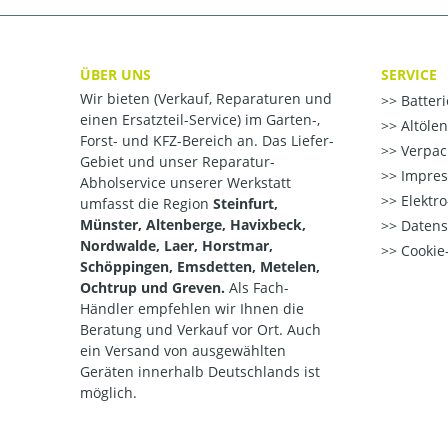
ÜBER UNS
SERVICE
Wir bieten (Verkauf, Reparaturen und
Batter
einen Ersatzteil-Service) im Garten-,
Altöle
Forst- und KFZ-Bereich an. Das Liefer-
Verpac
Gebiet und unser Reparatur-
Impre
Abholservice unserer Werkstatt
Elektr
umfasst die Region
Steinfurt,
Münster, Altenberge, Havixbeck,
Datens
Nordwalde, Laer, Horstmar,
Cookie-
Schöppingen, Emsdetten, Metelen,
Ochtrup und Greven.
Als Fach-
Händler empfehlen wir Ihnen die
Beratung und Verkauf vor Ort. Auch
ein Versand von ausgewählten
Geräten innerhalb Deutschlands ist
möglich.