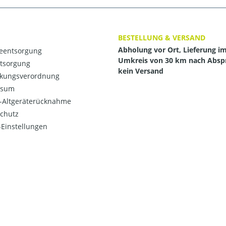
BESTELLUNG & VERSAND
Abholung vor Ort, Lieferung i
ieentsorgung
Umkreis von 30 km nach Absp
ntsorgung
kein Versand
kungsverordnung
ssum
o-Altgeräterücknahme
chutz
Einstellungen