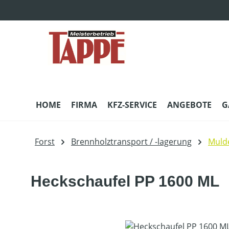
m Hauptinhalt springen
Zur Suche springen
Zur Hauptnavigation springen
HOME
FIRMA
KFZ-SERVICE
ANGEBOTE
G
Forst
Brennholztransport / -lagerung
Muld
Heckschaufel PP 1600 ML
Bildergalerie überspringen