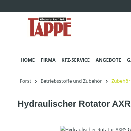
m Hauptinhalt springen
Zur Suche springen
Zur Hauptnavigation springen
HOME
FIRMA
KFZ-SERVICE
ANGEBOTE
G
Forst
Betriebsstoffe und Zubehör
Zubehör 
Hydraulischer Rotator AX
Bildergalerie überspringen