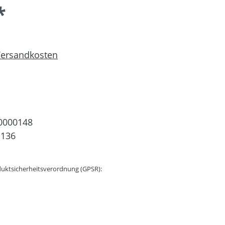
*
 Versandkosten
0000148
1136
uktsicherheitsverordnung (GPSR):