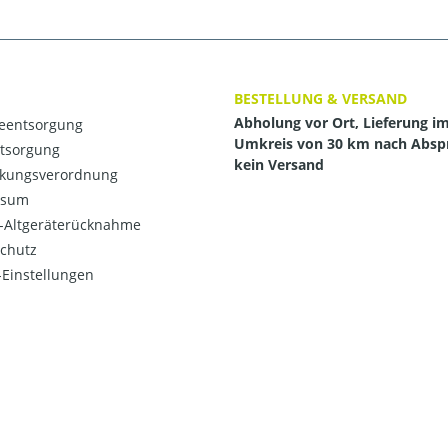
BESTELLUNG & VERSAND
Abholung vor Ort, Lieferung i
ieentsorgung
Umkreis von 30 km nach Absp
ntsorgung
kein Versand
kungsverordnung
ssum
o-Altgeräterücknahme
chutz
Einstellungen