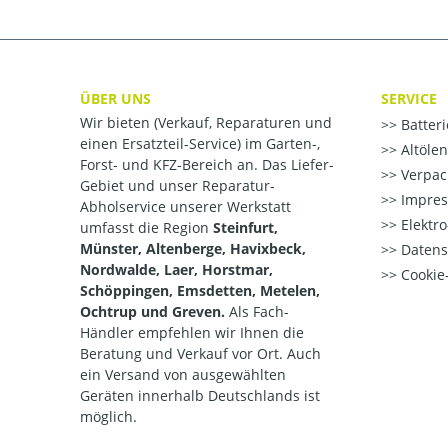
ÜBER UNS
SERVICE
Wir bieten (Verkauf, Reparaturen und
Batter
einen Ersatzteil-Service) im Garten-,
Altöle
Forst- und KFZ-Bereich an. Das Liefer-
Verpac
Gebiet und unser Reparatur-
Impre
Abholservice unserer Werkstatt
Elektr
umfasst die Region
Steinfurt,
Münster, Altenberge, Havixbeck,
Datens
Nordwalde, Laer, Horstmar,
Cookie-
Schöppingen, Emsdetten, Metelen,
Ochtrup und Greven.
Als Fach-
Händler empfehlen wir Ihnen die
Beratung und Verkauf vor Ort. Auch
ein Versand von ausgewählten
Geräten innerhalb Deutschlands ist
möglich.