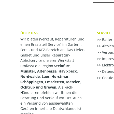
ÜBER UNS
SERVICE
Wir bieten (Verkauf, Reparaturen und
Batter
einen Ersatzteil-Service) im Garten-,
Altöle
Forst- und KFZ-Bereich an. Das Liefer-
Verpac
Gebiet und unser Reparatur-
Impre
Abholservice unserer Werkstatt
Elektr
umfasst die Region
Steinfurt,
Münster, Altenberge, Havixbeck,
Datens
Nordwalde, Laer, Horstmar,
Cookie-
Schöppingen, Emsdetten, Metelen,
Ochtrup und Greven.
Als Fach-
Händler empfehlen wir Ihnen die
Beratung und Verkauf vor Ort. Auch
ein Versand von ausgewählten
Geräten innerhalb Deutschlands ist
möglich.