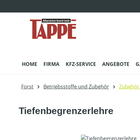
m Hauptinhalt springen
Zur Suche springen
Zur Hauptnavigation springen
HOME
FIRMA
KFZ-SERVICE
ANGEBOTE
G
Forst
Betriebsstoffe und Zubehör
Zubehör 
Tiefenbegrenzerlehre
Bildergalerie überspringen