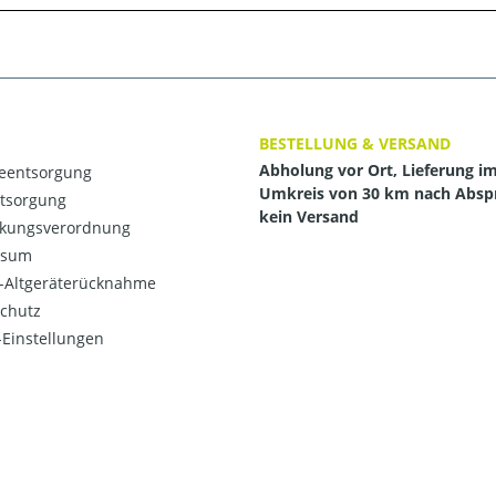
BESTELLUNG & VERSAND
Abholung vor Ort, Lieferung i
ieentsorgung
Umkreis von 30 km nach Absp
ntsorgung
kein Versand
kungsverordnung
ssum
o-Altgeräterücknahme
chutz
Einstellungen