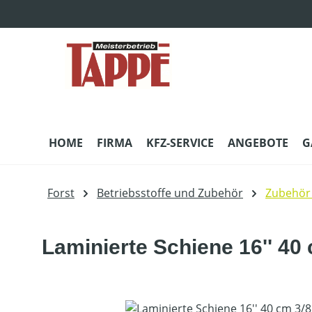
m Hauptinhalt springen
Zur Suche springen
Zur Hauptnavigation springen
HOME
FIRMA
KFZ-SERVICE
ANGEBOTE
G
Forst
Betriebsstoffe und Zubehör
Zubehör
Laminierte Schiene 16'' 40 
Bildergalerie überspringen