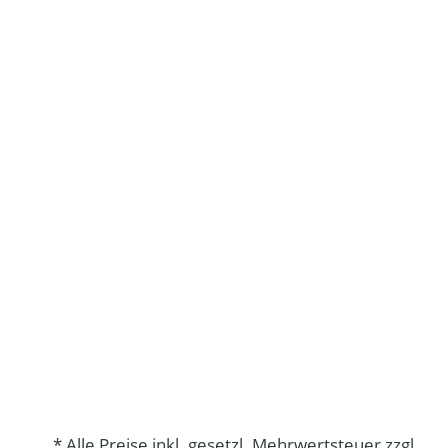
* Alle Preise inkl. gesetzl. Mehrwertsteuer zzgl.