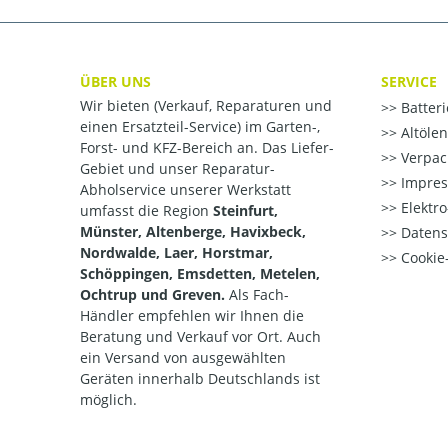
ÜBER UNS
SERVICE
Wir bieten (Verkauf, Reparaturen und
Batter
einen Ersatzteil-Service) im Garten-,
Altöle
Forst- und KFZ-Bereich an. Das Liefer-
Verpac
Gebiet und unser Reparatur-
Impre
Abholservice unserer Werkstatt
Elektr
umfasst die Region
Steinfurt,
Münster, Altenberge, Havixbeck,
Datens
Nordwalde, Laer, Horstmar,
Cookie-
Schöppingen, Emsdetten, Metelen,
Ochtrup und Greven.
Als Fach-
Händler empfehlen wir Ihnen die
Beratung und Verkauf vor Ort. Auch
ein Versand von ausgewählten
Geräten innerhalb Deutschlands ist
möglich.