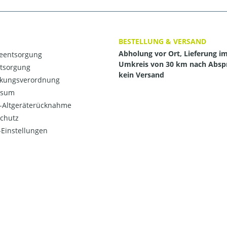
BESTELLUNG & VERSAND
Abholung vor Ort, Lieferung i
ieentsorgung
Umkreis von 30 km nach Absp
ntsorgung
kein Versand
kungsverordnung
ssum
o-Altgeräterücknahme
chutz
Einstellungen