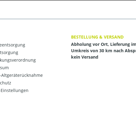
BESTELLUNG & VERSAND
Abholung vor Ort, Lieferung i
ieentsorgung
Umkreis von 30 km nach Absp
ntsorgung
kein Versand
kungsverordnung
ssum
o-Altgeräterücknahme
chutz
Einstellungen