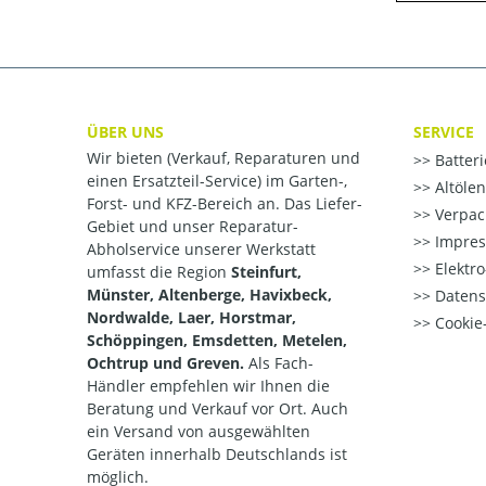
ÜBER UNS
SERVICE
Wir bieten (Verkauf, Reparaturen und
Batter
einen Ersatzteil-Service) im Garten-,
Altöle
Forst- und KFZ-Bereich an. Das Liefer-
Verpac
Gebiet und unser Reparatur-
Impre
Abholservice unserer Werkstatt
Elektr
umfasst die Region
Steinfurt,
Münster, Altenberge, Havixbeck,
Datens
Nordwalde, Laer, Horstmar,
Cookie-
Schöppingen, Emsdetten, Metelen,
Ochtrup und Greven.
Als Fach-
Händler empfehlen wir Ihnen die
Beratung und Verkauf vor Ort. Auch
ein Versand von ausgewählten
Geräten innerhalb Deutschlands ist
möglich.