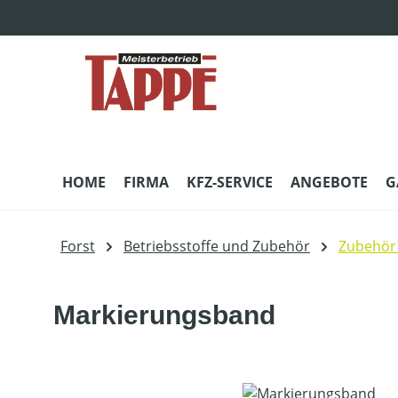
m Hauptinhalt springen
Zur Suche springen
Zur Hauptnavigation springen
HOME
FIRMA
KFZ-SERVICE
ANGEBOTE
G
Forst
Betriebsstoffe und Zubehör
Zubehör
Markierungsband
Bildergalerie überspringen