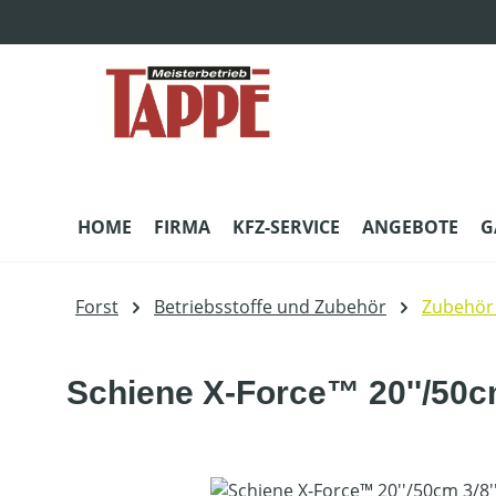
m Hauptinhalt springen
Zur Suche springen
Zur Hauptnavigation springen
HOME
FIRMA
KFZ-SERVICE
ANGEBOTE
G
Forst
Betriebsstoffe und Zubehör
Zubehör
Schiene X-Force™ 20''/50c
Bildergalerie überspringen