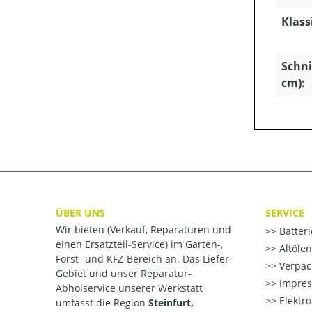
Klass
Schni
cm):
ÜBER UNS
SERVICE
Wir bieten (Verkauf, Reparaturen und
Batter
einen Ersatzteil-Service) im Garten-,
Altöle
Forst- und KFZ-Bereich an. Das Liefer-
Verpac
Gebiet und unser Reparatur-
Impre
Abholservice unserer Werkstatt
Elektr
umfasst die Region
Steinfurt,