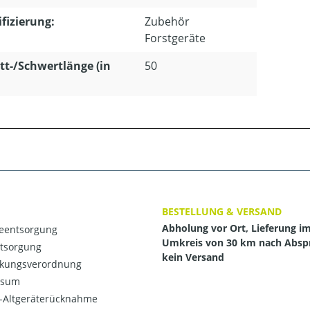
ifizierung:
Zubehör
Forstgeräte
tt-/Schwertlänge (in
50
BESTELLUNG & VERSAND
Abholung vor Ort, Lieferung i
ieentsorgung
Umkreis von 30 km nach Absp
ntsorgung
kein Versand
kungsverordnung
ssum
o-Altgeräterücknahme