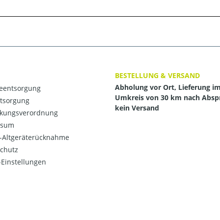
BESTELLUNG & VERSAND
Abholung vor Ort, Lieferung i
ieentsorgung
Umkreis von 30 km nach Absp
ntsorgung
kein Versand
kungsverordnung
ssum
o-Altgeräterücknahme
chutz
Einstellungen