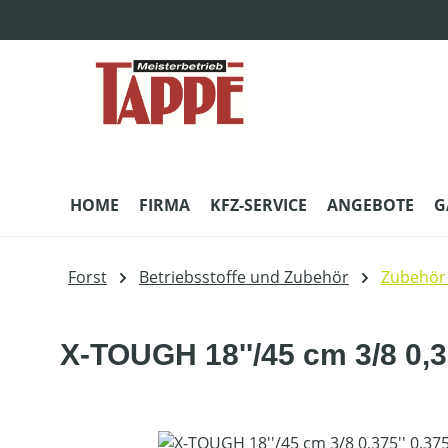
m Hauptinhalt springen
Zur Suche springen
Zur Hauptnavigation springen
HOME
FIRMA
KFZ-SERVICE
ANGEBOTE
G
Forst
Betriebsstoffe und Zubehör
Zubehör
X-TOUGH 18''/45 cm 3/8 0,3
Bildergalerie überspringen