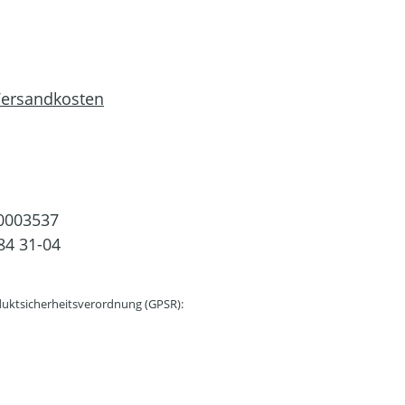
 Versandkosten
0003537
84 31-04
uktsicherheitsverordnung (GPSR):