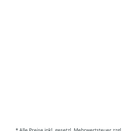
* Alle Preise inkl. gesetzl. Mehrwertsteuer zzgl.