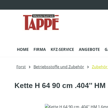
m Hauptinhalt springen
Zur Suche springen
Zur Hauptnavigation springen
HOME
FIRMA
KFZ-SERVICE
ANGEBOTE
G
Forst
Betriebsstoffe und Zubehör
Zubehör
Kette H 64 90 cm .404'' H
Bildergalerie überspringen