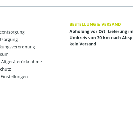
BESTELLUNG & VERSAND
Abholung vor Ort, Lieferung i
ieentsorgung
Umkreis von 30 km nach Absp
ntsorgung
kein Versand
kungsverordnung
ssum
o-Altgeräterücknahme
chutz
Einstellungen