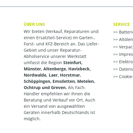
ÜBER UNS
SERVICE
Wir bieten (Verkauf, Reparaturen und
Batter
einen Ersatzteil-Service) im Garten-,
Altöle
Forst- und KFZ-Bereich an. Das Liefer-
Verpac
Gebiet und unser Reparatur-
Impre
Abholservice unserer Werkstatt
Elektr
umfasst die Region
Steinfurt,
Münster, Altenberge, Havixbeck,
Datens
Nordwalde, Laer, Horstmar,
Cookie-
Schöppingen, Emsdetten, Metelen,
Ochtrup und Greven.
Als Fach-
Händler empfehlen wir Ihnen die
Beratung und Verkauf vor Ort. Auch
ein Versand von ausgewählten
Geräten innerhalb Deutschlands ist
möglich.