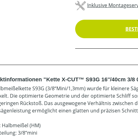
Inklusive Montageserv
BEST
ktinformationen "Kette X-CUT™ S93G 16''/40cm 3/8 
lbmeißelkette S93G (3/8“Mini/1,3mm) wurde für kleinere S
kelt. Die optimierte Geometrie und der optimierte Schliff s
geringen Rückstoß. Das ausgewogene Verhältnis zwischen d
ägenleistung ermöglicht einen glatten und präzisen Schnitt
: Halbmeißel (HM)
teilung: 3/8“mini