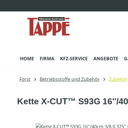
m Hauptinhalt springen
Zur Suche springen
Zur Hauptnavigation springen
HOME
FIRMA
KFZ-SERVICE
ANGEBOTE
G
Forst
Betriebsstoffe und Zubehör
Zubehör
Kette X-CUT™ S93G 16''/40
Bildergalerie überspringen