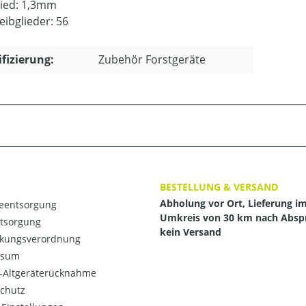
lied: 1,3mm
eibglieder: 56
ifizierung:
Zubehör Forstgeräte
BESTELLUNG & VERSAND
Abholung vor Ort, Lieferung i
ieentsorgung
Umkreis von 30 km nach Absp
ntsorgung
kein Versand
kungsverordnung
ssum
o-Altgeräterücknahme
chutz