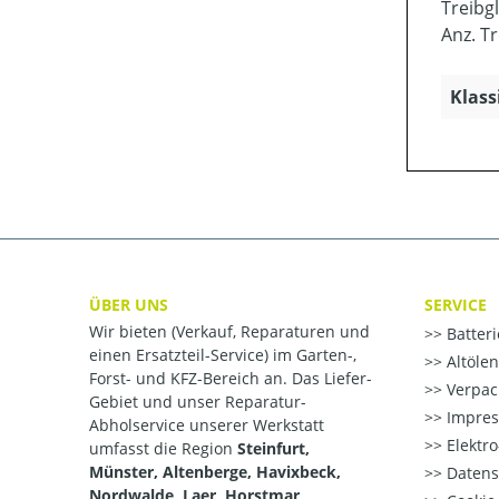
Treibg
Anz. Tr
Klass
ÜBER UNS
SERVICE
Wir bieten (Verkauf, Reparaturen und
Batter
einen Ersatzteil-Service) im Garten-,
Altöle
Forst- und KFZ-Bereich an. Das Liefer-
Verpac
Gebiet und unser Reparatur-
Impre
Abholservice unserer Werkstatt
Elektr
umfasst die Region
Steinfurt,
Münster, Altenberge, Havixbeck,
Datens
Nordwalde, Laer, Horstmar,