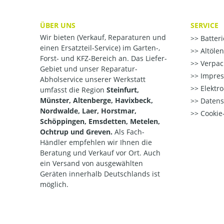
ÜBER UNS
SERVICE
Wir bieten (Verkauf, Reparaturen und
Batter
einen Ersatzteil-Service) im Garten-,
Altöle
Forst- und KFZ-Bereich an. Das Liefer-
Verpac
Gebiet und unser Reparatur-
Impre
Abholservice unserer Werkstatt
Elektr
umfasst die Region
Steinfurt,
Münster, Altenberge, Havixbeck,
Datens
Nordwalde, Laer, Horstmar,
Cookie-
Schöppingen, Emsdetten, Metelen,
Ochtrup und Greven.
Als Fach-
Händler empfehlen wir Ihnen die
Beratung und Verkauf vor Ort. Auch
ein Versand von ausgewählten
Geräten innerhalb Deutschlands ist
möglich.