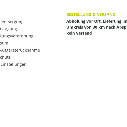
BESTELLUNG & VERSAND
Abholung vor Ort, Lieferung i
ieentsorgung
Umkreis von 30 km nach Absp
ntsorgung
kein Versand
kungsverordnung
ssum
o-Altgeräterücknahme
chutz
Einstellungen