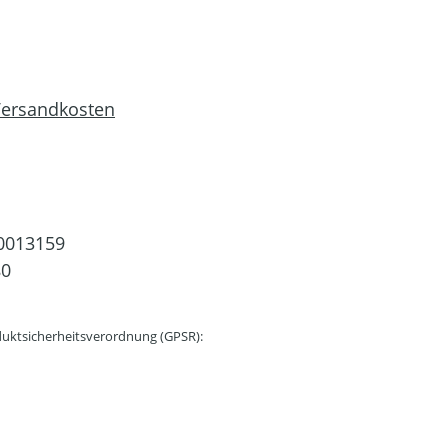
 Versandkosten
0013159
80
uktsicherheitsverordnung (GPSR):