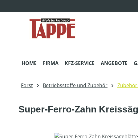
m Hauptinhalt springen
Zur Suche springen
Zur Hauptnavigation springen
HOME
FIRMA
KFZ-SERVICE
ANGEBOTE
G
Forst
Betriebsstoffe und Zubehör
Zubehör 
Super-Ferro-Zahn Kreissäg
Bildergalerie überspringen