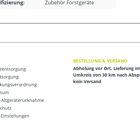
ifizierung:
Zubehör Forstgeräte
BESTELLUNG & VERSAND
Abholung vor Ort, Lieferung i
ieentsorgung
Umkreis von 30 km nach Absp
ntsorgung
kein Versand
kungsverordnung
ssum
o-Altgeräterücknahme
chutz
Einstellungen