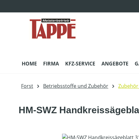
m Hauptinhalt springen
Zur Suche springen
Zur Hauptnavigation springen
HOME
FIRMA
KFZ-SERVICE
ANGEBOTE
G
Forst
Betriebsstoffe und Zubehör
Zubehör 
HM-SWZ Handkreissägebla
Bildergalerie überspringen