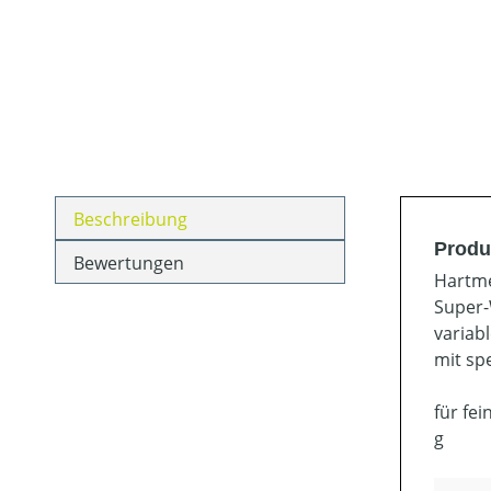
Beschreibung
Produ
Bewertungen
Hartme
Super
variab
mit sp
für fe
g