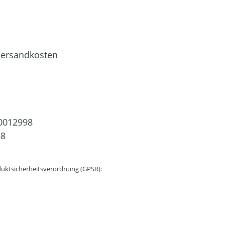
 Versandkosten
0012998
58
uktsicherheitsverordnung (GPSR):